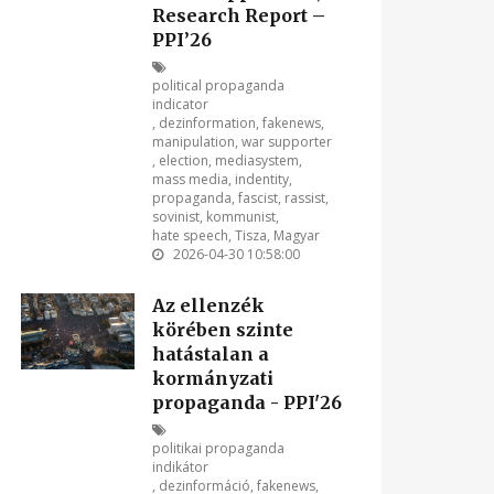
Research Report –
PPI’26
political propaganda
indicator
,
dezinformation
,
fakenews
,
manipulation
,
war supporter
,
election
,
mediasystem
,
mass media
,
indentity
,
propaganda
,
fascist
,
rassist
,
sovinist
,
kommunist
,
hate speech
,
Tisza
,
Magyar
2026-04-30 10:58:00
Az ellenzék
körében szinte
hatástalan a
kormányzati
propaganda - PPI'26
politikai propaganda
indikátor
,
dezinformáció
,
fakenews
,