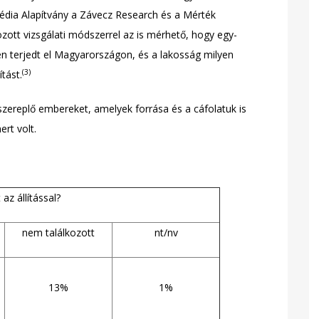
dia Alapítvány a Závecz Research és a Mérték
ott vizsgálati módszerrel az is mérhető, hogy egy-
en terjedt el Magyarországon, és a lakosság milyen
(3)
ítást.
szereplő embereket, amelyek forrása és a cáfolatuk is
ert volt.
 az állítással?
nem találkozott
nt/nv
13%
1%