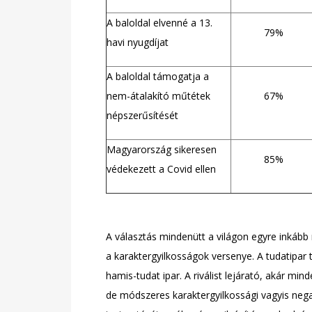
A baloldal elvenné a 13.
79%
havi nyugdíjat
A baloldal támogatja a
nem-átalakító műtétek
67%
népszerűsítését
Magyarország sikeresen
85%
védekezett a Covid ellen
A választás mindenütt a világon egyre inkáb
a karaktergyilkosságok versenye. A tudatipar
hamis-tudat ipar. A riválist lejárató, akár min
de módszeres karaktergyilkossági vagyis negatí