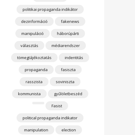
politikai propaganda indikátor
dezinformáció
fakenews
manipuláció
háborúpárti
választás
médiarendszer
tömegtájékoztatás
indentitás
propaganda
fasiszta
rasszista
soviniszta
kommunista
gyűlöletbeszéd
Fasist
political propaganda indikator
manipulation
election