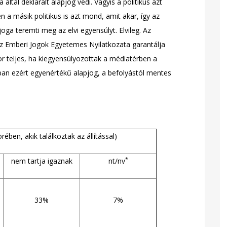
ltal deklarált alapjog védi. Vagyis a politikus azt
n a másik politikus is azt mond, amit akar, így az
 joga teremti meg az elvi egyensúlyt. Elvileg. Az
 az Emberi Jogok Egyetemes Nyilatkozata garantálja
or teljes, ha kiegyensúlyozottak a médiatérben a
an ezért egyenértékű alapjog, a befolyástól mentes
ében, akik találkoztak az állítással)
*
nem tartja igaznak
nt/nv
33%
7%