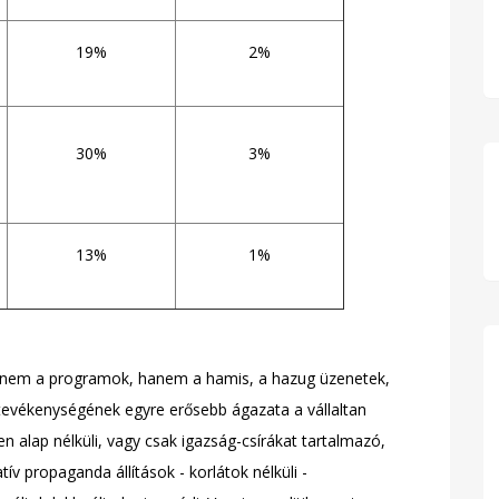
19%
2%
30%
3%
13%
1%
b nem a programok, hanem a hamis, a hazug üzenetek,
 tevékenységének egyre erősebb ágazata a vállaltan
den alap nélküli, vagy csak igazság-csírákat tartalmazó,
v propaganda állítások - korlátok nélküli -