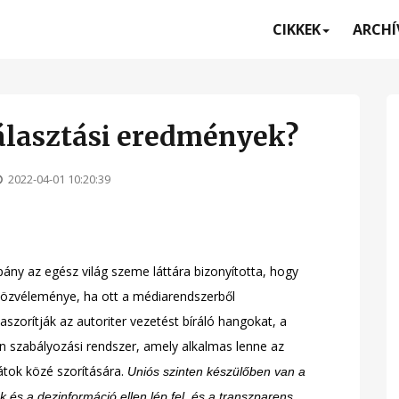
CIKKEK
ARCH
álasztási eredmények?
2022-04-01 10:20:39
y az egész világ szeme láttára bizonyította, hogy
közvéleménye, ha ott a médiarendszerből
zaszorítják az autoriter vezetést bíráló hangokat, a
n szabályozási rendszer, amely alkalmas lenne az
átok közé szorítására.
Uniós szinten készülőben van a
ek és a dezinformáció ellen lép fel, és a transzparens