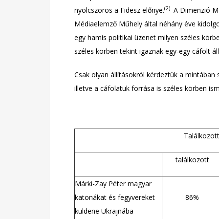
(2).
nyolcszoros a Fidesz előnye.
A Dimenzió Mé
Médiaelemző Műhely által néhány éve kidolgoz
egy hamis politikai üzenet milyen széles körb
széles körben tekint igaznak egy-egy cáfolt áll
Csak olyan állításokról kérdeztük a mintában 
illetve a cáfolatuk forrása is széles körben ism
Találkozott
találkozott
Márki-Zay Péter magyar
katonákat és fegyvereket
86%
küldene Ukrajnába