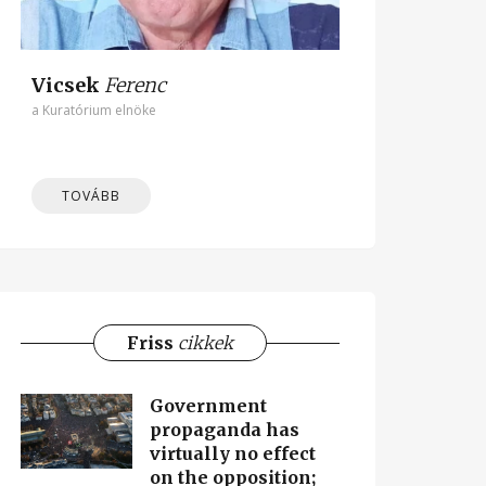
Vicsek
Ferenc
a Kuratórium elnöke
TOVÁBB
Friss
cikkek
Government
propaganda has
virtually no effect
on the opposition;