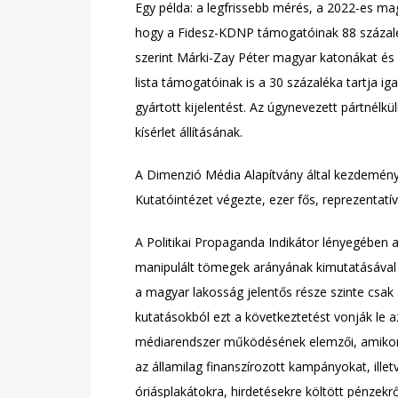
Egy példa: a legfrissebb mérés, a 2022-es mag
hogy a Fidesz-KDNP támogatóinak 88 százaléka
szerint Márki-Zay Péter magyar katonákat és 
lista támogatóinak is a 30 százaléka tartja i
gyártott kijelentést. Az úgynevezett pártnélkü
kísérlet állításának.
A Dimenzió Média Alapítvány által kezdemény
Kutatóintézet végezte, ezer fős, reprezentatív
A Politikai Propaganda Indikátor lényegében
manipulált tömegek arányának kimutatásával i
a magyar lakosság jelentős része szinte csak a
kutatásokból ezt a következtetést vonják le a
médiarendszer működésének elemzői, amikor a
az államilag finanszírozott kampányokat, ille
óriásplakátokra, hirdetésekre költött pénzekrő