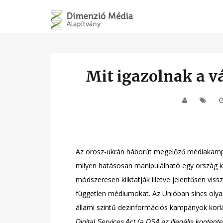
Mit igazolnak a v
Az orosz-ukrán háborút megelőző médiakampán
milyen hatásosan manipulálható egy ország 
módszeresen kiiktatják illetve jelentősen viss
független médiumokat. Az Unióban sincs olya
állami szintű dezinformációs kampányok korl
Digital Services Act (
a DSA az illegális kontent