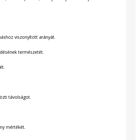
máshoz viszonyított arányát.
jedésének természetét.
ét.
özti távolságot.
ány mértékét.