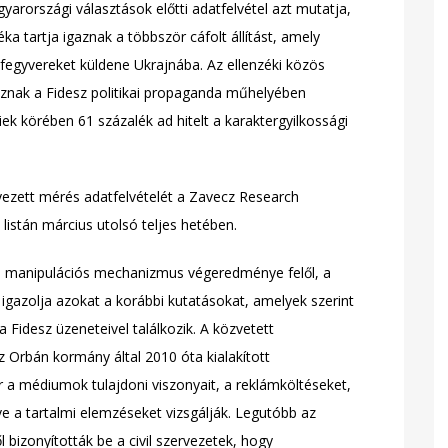
yarországi választások előtti adatfelvétel azt mutatja,
 tartja igaznak a többször cáfolt állítást, amely
fegyvereket küldene Ukrajnába. Az ellenzéki közös
gaznak a Fidesz politikai propaganda műhelyében
liek körében 61 százalék ad hitelt a karaktergyilkossági
ezett mérés adatfelvételét a Zavecz Research
 listán március utolsó teljes hetében.
 a manipulációs mechanizmus végeredménye felől, a
gazolja azokat a korábbi kutatásokat, amelyek szerint
 Fidesz üzeneteivel találkozik. A közvetett
z Orbán kormány által 2010 óta kialakított
 médiumok tulajdoni viszonyait, a reklámköltéseket,
tve a tartalmi elemzéseket vizsgálják. Legutóbb az
l bizonyították be a civil szervezetek, hogy