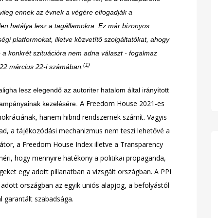
lvileg ennek az évnek a végére elfogadják a
len hatálya lesz a tagállamokra. Ez már bizonyos
gi platformokat, illetve közvetítő szolgáltatókat, ahogy
e a konkrét szituációra nem adna választ - fogalmaz
(1)
022 március 22-i számában.
gha lesz elegendő az autoriter hatalom által irányított
Freedom House 2021-es
kampányainak kezelésére. A
kráciának, hanem hibrid rendszernek számít. Vagyis
ad, a tájékozódási mechanizmus nem teszi lehetővé a
kátor, a Freedom House Index illetve a Transparency
méri, hogy mennyire hatékony a politikai propaganda,
eket egy adott pillanatban a vizsgált országban. A PPI
dott országban az egyik uniós alapjog, a befolyástól
al garantált szabadsága.