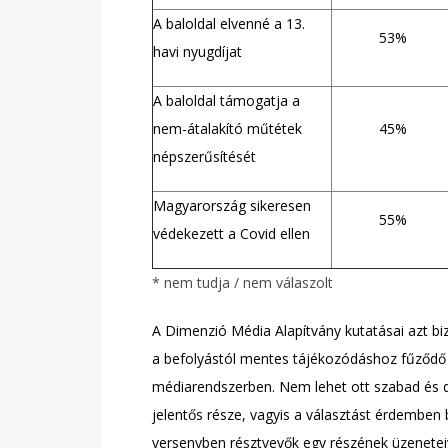
A baloldal elvenné a 13.
53%
havi nyugdíjat
A baloldal támogatja a
nem-átalakító műtétek
45%
népszerűsítését
Magyarország sikeresen
55%
védekezett a Covid ellen
* nem tudja / nem válaszolt
A Dimenzió Média Alapítvány kutatásai azt b
a befolyástól mentes tájékozódáshoz fűződő a
médiarendszerben. Nem lehet ott szabad és d
jelentős része, vagyis a választást érdemben b
versenyben résztvevők egy részének üzeneteive