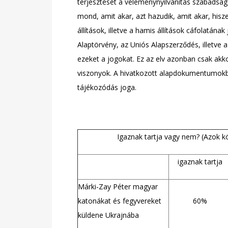
terjesztését a véleménynyilvánítás szabadsága á
mond, amit akar, azt hazudik, amit akar, hisze
állítások, illetve a hamis állítások cáfolatának
Alaptörvény, az Uniós Alapszerződés, illetve
ezeket a jogokat. Ez az elv azonban csak akk
viszonyok. A hivatkozott alapdokumentumokb
tájékozódás joga.
Igaznak tartja vagy nem? (Azok kör
igaznak tartja
Márki-Zay Péter magyar
katonákat és fegyvereket
60%
küldene Ukrajnába