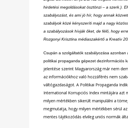
hirdetési megoldásokat ösztönzi
– a szerk.). E
szabályozást, és ami jó hír, hogy annak közvet
szabályok közé kényszeríti majd a nagy közössé
a szabályozások hívják őket, de félő, hogy err
Rozgonyi Krisztina médiaszakértő a Kreatív 2
Csupán a szolgáltatók szabályozása azonban ali
politikai propaganda gépezet dezinformációs 
jelentése szerint Magyarország már nem demo
az információkhoz való hozzáférés nem szab
váltógazdaságot. A Politikai Propaganda Indi
International Korrupciós Index mintájára azt 
milyen mértékben sikerült manipulálni a tömeg
megmutatja, hogy milyen mértékben sérül az a
mentes tájékozódás elvileg uniós normák ált