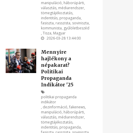
manipuláció
,
háborúpárti
,
választás
,
médiarendszer
,
tömegtájékoztatás
,
indentitás
,
propaganda
,
fasiszta
,
rasszista
,
soviniszta
,
kommunista
,
gyűlöletbeszéd
,
Tisza
,
Magyar
2026-03-28 13:44:00
Mennyire
hajlékony a
népakarat?
Politikai
Propaganda
Indikátor '25
politikai propaganda
indikátor
,
dezinformáció
,
fakenews
,
manipuláció
,
háborúpárti
,
választás
,
médiarendszer
,
tömegtájékoztatás
,
indentitás
,
propaganda
,
fasiszta
,
rasszista
,
soviniszta
,