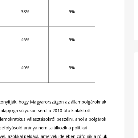
38%
9%
46%
9%
40%
5%
izonyítják, hogy Magyarországon az állampolgároknak
lapjoga súlyosan sérül a 2010 óta kialakított
emokratikus választásokról beszélni, ahol a polgárok
efolyásoló aránya nem találkozik a politikai
l, azokkal például, amelyek idejében cáfolják a róluk