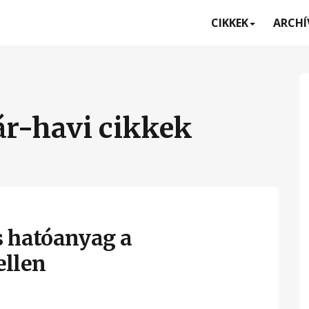
CIKKEK
ARCH
ár-havi cikkek
 hatóanyag a
ellen