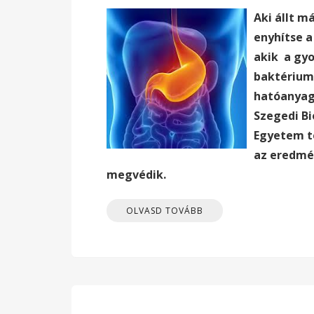
Aki állt m
enyhítse a
akik a gyo
baktérium
hatóanya
Szegedi Bi
Egyetem t
az eredmé
megvédik.
OLVASD TOVÁBB