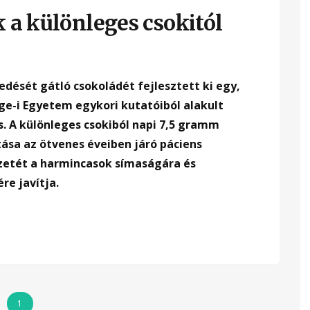
 a különleges csokitól
edését gátló csokoládét fejlesztett ki egy,
e-i Egyetem egykori kutatóiból alakult
s. A különleges csokiból napi 7,5 gramm
ása az ötvenes éveiben járó páciens
zetét a harmincasok símaságára és
re javítja.
1