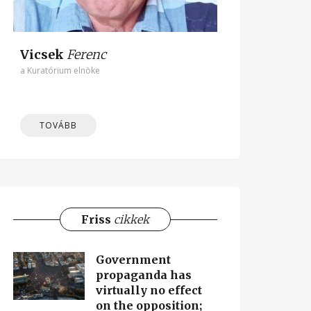
Vicsek
Ferenc
a Kuratórium elnöke
TOVÁBB
Friss
cikkek
Government
propaganda has
virtually no effect
on the opposition;