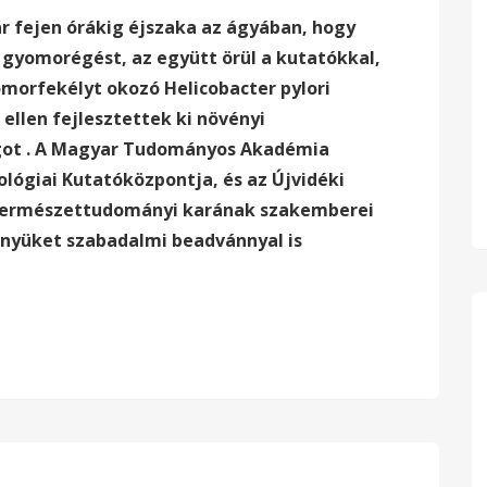
ár fejen órákig éjszaka az ágyában, hogy
 gyomorégést, az együtt örül a kutatókkal,
morfekélyt okozó Helicobacter pylori
 ellen
fejlesztettek ki
növényi
got
.
A Magyar Tudományos Akadémia
ológiai Kutatóközpontja, és az Újvidéki
ermészettudományi karának szakemberei
nyüket szabadalmi beadvánnyal is