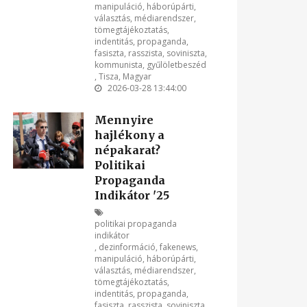
manipuláció
,
háborúpárti
,
választás
,
médiarendszer
,
tömegtájékoztatás
,
indentitás
,
propaganda
,
fasiszta
,
rasszista
,
soviniszta
,
kommunista
,
gyűlöletbeszéd
,
Tisza
,
Magyar
2026-03-28 13:44:00
Mennyire
hajlékony a
népakarat?
Politikai
Propaganda
Indikátor '25
politikai propaganda
indikátor
,
dezinformáció
,
fakenews
,
manipuláció
,
háborúpárti
,
választás
,
médiarendszer
,
tömegtájékoztatás
,
indentitás
,
propaganda
,
fasiszta
,
rasszista
,
soviniszta
,