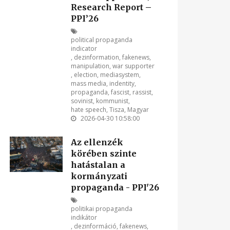
Research Report –
PPI’26
political propaganda
indicator
,
dezinformation
,
fakenews
,
manipulation
,
war supporter
,
election
,
mediasystem
,
mass media
,
indentity
,
propaganda
,
fascist
,
rassist
,
sovinist
,
kommunist
,
hate speech
,
Tisza
,
Magyar
2026-04-30 10:58:00
Az ellenzék
körében szinte
hatástalan a
kormányzati
propaganda - PPI'26
politikai propaganda
indikátor
,
dezinformáció
,
fakenews
,