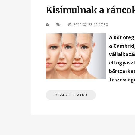
Kisímulnak a ráncok
2015-02-23 15:17:30
A bőr öreg
a Cambridg
vállalkozá
elfogyaszt
bőrszerke
feszességé
OLVASD TOVÁBB