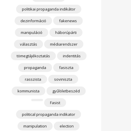
politikai propaganda indikátor
dezinformáció
fakenews
manipuláció
háborúpárti
választás
médiarendszer
tömegtájékoztatás
indentitás
propaganda
fasiszta
rasszista
soviniszta
kommunista
gyűlöletbeszéd
Fasist
political propaganda indikator
manipulation
election