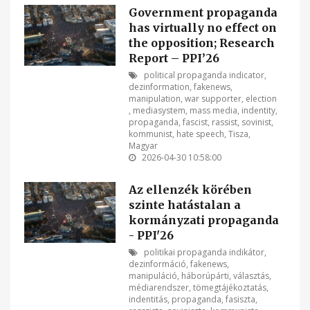
Government propaganda
has virtually no effect on
the opposition; Research
Report – PPI’26
political propaganda indicator
,
dezinformation
,
fakenews
,
manipulation
,
war supporter
,
election
,
mediasystem
,
mass media
,
indentity
,
propaganda
,
fascist
,
rassist
,
sovinist
,
kommunist
,
hate speech
,
Tisza
,
Magyar
2026-04-30 10:58:00
Az ellenzék körében
szinte hatástalan a
kormányzati propaganda
- PPI'26
politikai propaganda indikátor
,
dezinformáció
,
fakenews
,
manipuláció
,
háborúpárti
,
választás
,
médiarendszer
,
tömegtájékoztatás
,
indentitás
,
propaganda
,
fasiszta
,