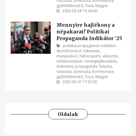
rasszista
,
soviniszta
,
kommunista
,
gyűlöletbeszéd
,
Tisza
,
Magyar
2026-03-28 13:44:00
Mennyire hajlékony a
népakarat? Politikai
Propaganda Indikátor '25
politikai propaganda indikátor
,
dezinformáció
,
fakenews
,
manipuláció
,
háborúpárti
,
választás
,
médiarendszer
,
tömegtájékoztatás
,
indentitás
,
propaganda
,
fasiszta
,
rasszista
,
soviniszta
,
kommunista
,
gyűlöletbeszéd
,
Tisza
,
Magyar
2025-05-07 17:52:00
Oldalak