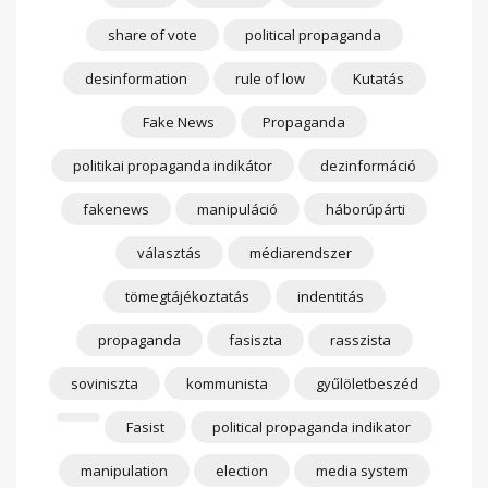
share of vote
political propaganda
desinformation
rule of low
Kutatás
Fake News
Propaganda
politikai propaganda indikátor
dezinformáció
fakenews
manipuláció
háborúpárti
választás
médiarendszer
tömegtájékoztatás
indentitás
propaganda
fasiszta
rasszista
soviniszta
kommunista
gyűlöletbeszéd
Fasist
political propaganda indikator
manipulation
election
media system