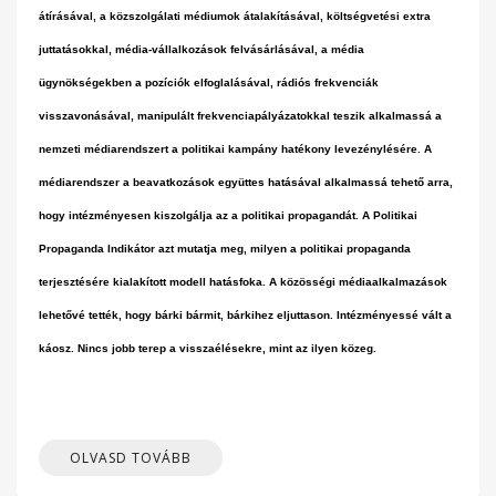
átírásával, a közszolgálati médiumok átalakításával, költségvetési extra
juttatásokkal, média-vállalkozások felvásárlásával, a média
ügynökségekben a pozíciók elfoglalásával, rádiós frekvenciák
visszavonásával, manipulált frekvenciapályázatokkal teszik alkalmassá a
nemzeti médiarendszert a politikai kampány hatékony levezénylésére. A
médiarendszer a beavatkozások együttes hatásával alkalmassá tehető arra,
hogy intézményesen kiszolgálja az a politikai propagandát. A Politikai
Propaganda Indikátor azt mutatja meg, milyen a politikai propaganda
terjesztésére kialakított modell hatásfoka. A közösségi médiaalkalmazások
lehetővé tették, hogy bárki bármit, bárkihez eljuttason. Intézményessé vált a
káosz. Nincs jobb terep a visszaélésekre, mint az ilyen közeg.
OLVASD TOVÁBB