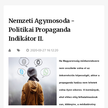
Nemzeti Agymosoda -
Politikai Propaganda
Indikátor II.
2020-03-27 16:12:20
Ha Magyarország médiarendszere
nem veszítette volna el az
önkorrekciós képességét, akkor a
propaganda hatása nem lehetett
volna ilyen sikeres. A kormányok,
ahol ehhez elég felhatalmazásuk
van, többnyire, a médiatörvény