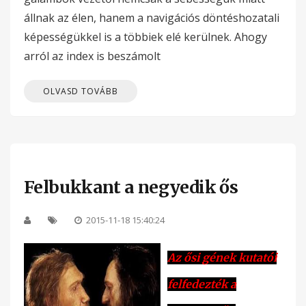
állnak az élen, hanem a navigációs döntéshozatali
képességükkel is a többiek elé kerülnek. Ahogy
arról az index is beszámolt
OLVASD TOVÁBB
Felbukkant a negyedik ős
2015-11-18 15:40:24
Az ősi gének kutatói
felfedezték a