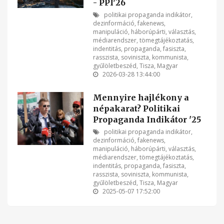
- PPI'26
politikai propaganda indikátor
,
dezinformáció
,
fakenews
,
manipuláció
,
háborúpárti
,
választás
,
médiarendszer
,
tömegtájékoztatás
,
indentitás
,
propaganda
,
fasiszta
,
rasszista
,
soviniszta
,
kommunista
,
gyűlöletbeszéd
,
Tisza
,
Magyar
2026-03-28 13:44:00
Mennyire hajlékony a
népakarat? Politikai
Propaganda Indikátor '25
politikai propaganda indikátor
,
dezinformáció
,
fakenews
,
manipuláció
,
háborúpárti
,
választás
,
médiarendszer
,
tömegtájékoztatás
,
indentitás
,
propaganda
,
fasiszta
,
rasszista
,
soviniszta
,
kommunista
,
gyűlöletbeszéd
,
Tisza
,
Magyar
2025-05-07 17:52:00