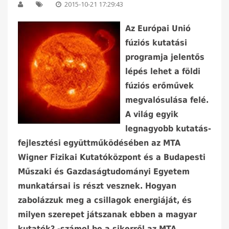
2015-10-21 17:29:43
Az Európai Unió
fúziós kutatási
programja jelentős
lépés lehet a földi
fúziós erőművek
megvalósulása felé.
A világ egyik
legnagyobb kutatás-
fejlesztési együttműködésében az MTA
Wigner Fizikai Kutatóközpont és a Budapesti
Műszaki és Gazdaságtudományi Egyetem
munkatársai is részt vesznek. Hogyan
zabolázzuk meg a csillagok energiáját, és
milyen szerepet játszanak ebben a magyar
kutatók? -számol be a sikerről az MTA