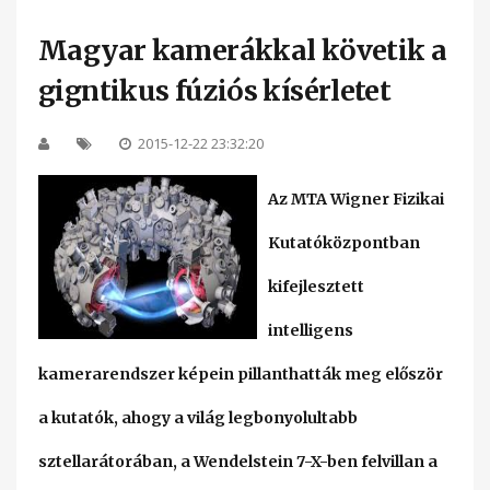
Magyar kamerákkal követik a
gigntikus fúziós kísérletet
2015-12-22 23:32:20
Az MTA Wigner Fizikai
Kutatóközpontban
kifejlesztett
intelligens
kamerarendszer képein pillanthatták meg először
a kutatók, ahogy a világ legbonyolultabb
sztellarátorában, a Wendelstein 7-X-ben felvillan a