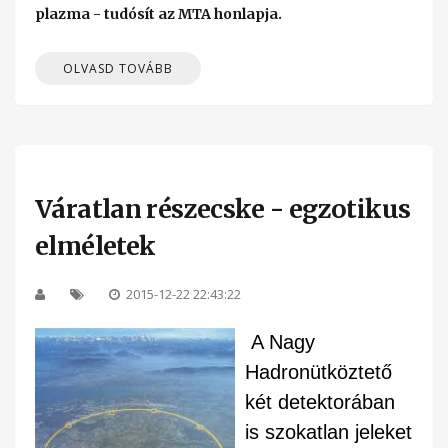
plazma - tudósít az MTA honlapja.
OLVASD TOVÁBB
Váratlan részecske - egzotikus
elméletek
2015-12-22 22:43:22
A Nagy
Hadronütköztető
két detektorában
is szokatlan jeleket