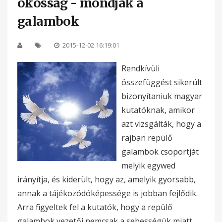
okosság - mondják a
galambok
2015-12-02 16:19:01
Rendkívüli
összefüggést sikerült
bizonyítaniuk magyar
kutatóknak, amikor
azt vizsgálták, hogy a
rajban repülő
galambok csoportját
melyik egywed
irányítja, és kiderült, hogy az, amelyik gyorsabb,
annak a tájékozódóképessége is jobban fejlődik.
Arra figyeltek fel a kutatók, hogy a repülő
galambok vezetői nemcsak a sebességük miatt