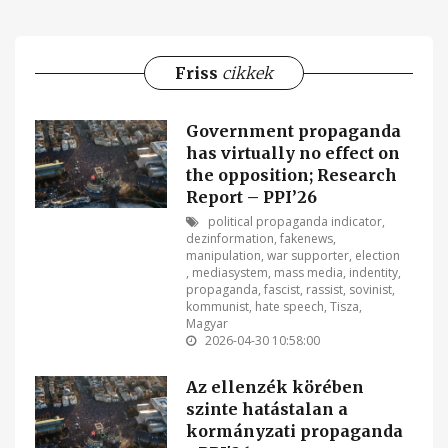
Friss
cikkek
Government propaganda
has virtually no effect on
the opposition; Research
Report – PPI’26
political propaganda indicator
,
dezinformation
,
fakenews
,
manipulation
,
war supporter
,
election
,
mediasystem
,
mass media
,
indentity
,
propaganda
,
fascist
,
rassist
,
sovinist
,
kommunist
,
hate speech
,
Tisza
,
Magyar
2026-04-30 10:58:00
Az ellenzék körében
szinte hatástalan a
kormányzati propaganda