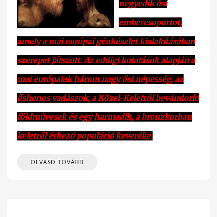
negyedik ősi
embercsoportot,
amely a mai európai génkészlet kialakításában
szerepet játszott. Az eddigi kutatások alapján a
mai európaiak három nagy ősi népesség, az
őshonos vadászok, a Közel-Keletről bevándorló
földművesek és egy harmadik, a bronzkorban
keletről érkező populáció keveréke.
OLVASD TOVÁBB