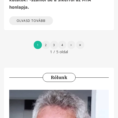
honlapja.
OLVASD TOVÁBB
1
2
3
4
1 / 5 oldal
Rólunk