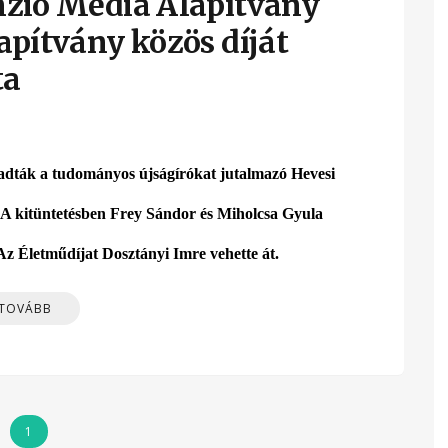
nzió Média Alapítvány
apítvány közös díját
ta
tadták a tudományos újságírókat jutalmazó Hevesi
 A kitüntetésben Frey Sándor és Miholcsa Gyula
 Az Életműdíjat Dosztányi Imre vehette át.
 TOVÁBB
1