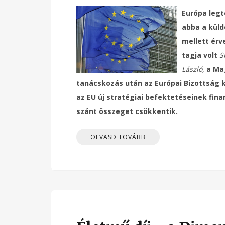
Európa legt
abba a kül
mellett érv
tagja volt
S
László,
a Mag
tanácskozás után az Európai Bizottság ku
az EU új stratégiai befektetéseinek fin
szánt összeget csökkentik.
OLVASD TOVÁBB