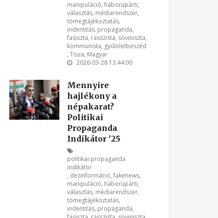
manipuláció
,
háborúpárti
,
választás
,
médiarendszer
,
tömegtájékoztatás
,
indentitás
,
propaganda
,
fasiszta
,
rasszista
,
soviniszta
,
kommunista
,
gyűlöletbeszéd
,
Tisza
,
Magyar
2026-03-28 13:44:00
Mennyire
hajlékony a
népakarat?
Politikai
Propaganda
Indikátor '25
politikai propaganda
indikátor
,
dezinformáció
,
fakenews
,
manipuláció
,
háborúpárti
,
választás
,
médiarendszer
,
tömegtájékoztatás
,
indentitás
,
propaganda
,
fasiszta
,
rasszista
,
soviniszta
,