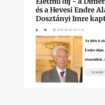
Életmű díj - a Dime
és a Hevesi Endre Al
Dosztányi Imre kap
2015-05-03 16:11:10
Az idén is á
Endre-díjat.
részesültek.
OLVASD