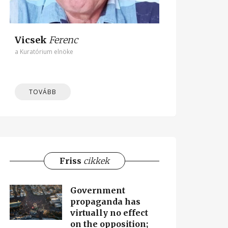
Vicsek
Ferenc
a Kuratórium elnöke
TOVÁBB
Friss
cikkek
Government
propaganda has
virtually no effect
on the opposition;