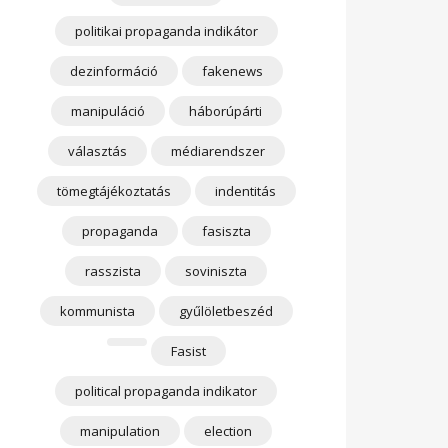
politikai propaganda indikátor
dezinformáció
fakenews
manipuláció
háborúpárti
választás
médiarendszer
tömegtájékoztatás
indentitás
propaganda
fasiszta
rasszista
soviniszta
kommunista
gyűlöletbeszéd
Fasist
political propaganda indikator
manipulation
election