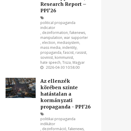
Research Report –
PPI’26
political propaganda
indicator
,
dezinformation
,
fakenews
,
manipulation
,
war supporter
,
election
,
mediasystem
,
mass media
,
indentity
,
propaganda
,
fascist
,
rassist
,
sovinist
,
kommunist
,
hate speech
,
Tisza
,
Magyar
2026-04-30 10:58:00
Az ellenzék
körében szinte
hatástalan a
kormányzati
propaganda - PPI'26
politikai propaganda
indikátor
,
dezinformáció
,
fakenews
,