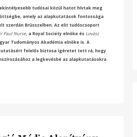
ekintélyesebb tudósai közül
hatot
hívtak meg
döttségbe, amely az alapkutatások fontossága
elt szerdán Brüsszelben. Az elit tudóscsoport
ir Paul Nurse,
a Royal Society elnöke és
Lovász
yar Tudományos Akadémia elnöke is. A
tatásért felelős biztosa ígéretet tett rá, hogy
anszírozásához a legkevésbé az alapkutatásokra