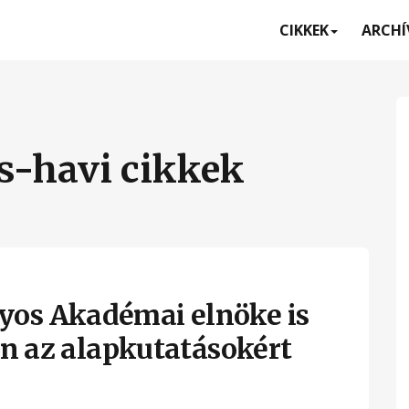
CIKKEK
ARCH
s-havi cikkek
os Akadémai elnöke is
en az alapkutatásokért