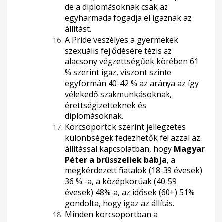
de a diplomásoknak csak az
egyharmada fogadja el igaznak az
állítást.
A Pride veszélyes a gyermekek
szexuális fejlődésére tézis az
alacsony végzettségűek körében 61
% szerint igaz, viszont szinte
egyformán 40-42 % az aránya az így
vélekedő szakmunkásoknak,
érettségizetteknek és
diplomásoknak.
Korcsoportok szerint jellegzetes
különbségek fedezhetők fel azzal az
állítással kapcsolatban, hogy
Magyar
Péter a brüsszeliek bábja,
a
megkérdezett fiatalok (18-39 évesek)
36 % -a, a középkorúak (40-59
évesek) 48%-a, az idősek (60+) 51%
gondolta, hogy igaz az állítás.
Minden korcsoportban a