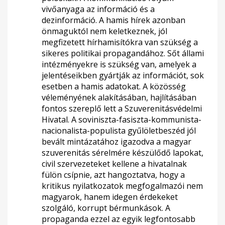
vivőanyaga az információ és a
dezinformáció. A hamis hírek azonban
önmaguktól nem keletkeznek, jól
megfizetett hírhamisítókra van szükség a
sikeres politikai propagandához. Sőt állami
intézményekre is szükség van, amelyek a
jelentéseikben gyártják az információt, sok
esetben a hamis adatokat. A közösség
véleményének alakításában, hajlításában
fontos szereplő lett a Szuverenitásvédelmi
Hivatal. A soviniszta-fasiszta-kommunista-
nacionalista-populista gyűlöletbeszéd jól
bevált mintázatához igazodva a magyar
szuverenitás sérelmére készülődő lapokat,
civil szervezeteket kellene a hivatalnak
fülön csípnie, azt hangoztatva, hogy a
kritikus nyilatkozatok megfogalmazói nem
magyarok, hanem idegen érdekeket
szolgáló, korrupt bérmunkások. A
propaganda ezzel az egyik legfontosabb