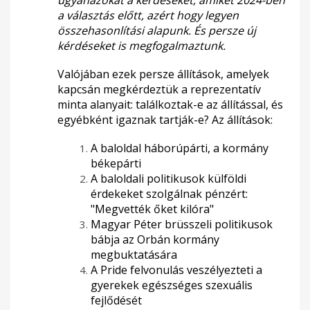
ugyanazokat a kérdéseket, amiket 2024-ben
a választás előtt, azért hogy legyen
összehasonlítási alapunk. És persze új
kérdéseket is megfogalmaztunk.
Valójában ezek persze állítások, amelyek
kapcsán megkérdeztük a reprezentatív
minta alanyait: találkoztak-e az állítással, és
egyébként igaznak tartják-e? Az állítások:
A baloldal háborúpárti, a kormány
békepárti
A baloldali politikusok külföldi
érdekeket szolgálnak pénzért:
"Megvették őket kilóra"
Magyar Péter brüsszeli politikusok
bábja az Orbán kormány
megbuktatására
A Pride felvonulás veszélyezteti a
gyerekek egészséges szexuális
fejlődését