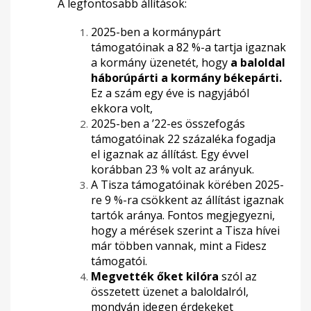
A legfontosabb állítások:
2025-ben a kormánypárt
támogatóinak a 82 %-a tartja igaznak
a kormány üzenetét, hogy
a baloldal
háborúpárti a kormány békepárti.
Ez a szám egy éve is nagyjából
ekkora volt,
2025-ben a ’22-es összefogás
támogatóinak 22 százaléka fogadja
el igaznak az állítást. Egy évvel
korábban 23 % volt az arányuk.
A Tisza támogatóinak körében 2025-
re 9 %-ra csökkent az állítást igaznak
tartók aránya. Fontos megjegyezni,
hogy a mérések szerint a Tisza hívei
már többen vannak, mint a Fidesz
támogatói.
Megvették őket kilóra
szól az
összetett üzenet a baloldalról,
mondván idegen érdekeket