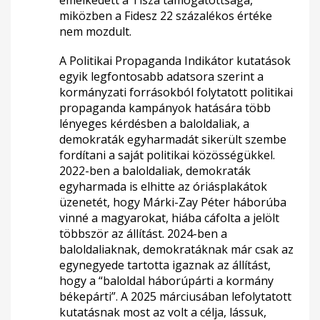
emelkedett a Tisza támogatottsága,
miközben a Fidesz 22 százalékos értéke
nem mozdult.
A Politikai Propaganda Indikátor kutatások
egyik legfontosabb adatsora szerint a
kormányzati forrásokból folytatott politikai
propaganda kampányok hatására több
lényeges kérdésben a baloldaliak, a
demokraták egyharmadát sikerült szembe
fordítani a saját politikai közösségükkel.
2022-ben a baloldaliak, demokraták
egyharmada is elhitte az óriásplakátok
üzenetét, hogy Márki-Zay Péter háborúba
vinné a magyarokat, hiába cáfolta a jelölt
többször az állítást. 2024-ben a
baloldaliaknak, demokratáknak már csak az
egynegyede tartotta igaznak az állítást,
hogy a “baloldal háborúpárti a kormány
békepárti”. A 2025 márciusában lefolytatott
kutatásnak most az volt a célja, lássuk,