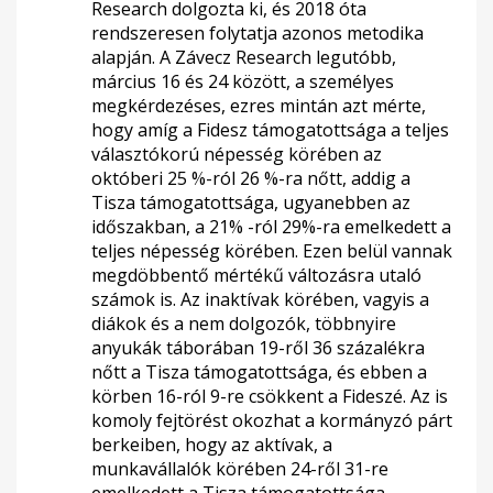
Research dolgozta ki, és 2018 óta
rendszeresen folytatja azonos metodika
alapján. A Závecz Research legutóbb,
március 16 és 24 között, a személyes
megkérdezéses, ezres mintán azt mérte,
hogy amíg a Fidesz támogatottsága a teljes
választókorú népesség körében az
októberi 25 %-ról 26 %-ra nőtt, addig a
Tisza támogatottsága, ugyanebben az
időszakban, a 21% -ról 29%-ra emelkedett a
teljes népesség körében. Ezen belül vannak
megdöbbentő mértékű változásra utaló
számok is. Az inaktívak körében, vagyis a
diákok és a nem dolgozók, többnyire
anyukák táborában 19-ről 36 százalékra
nőtt a Tisza támogatottsága, és ebben a
körben 16-ról 9-re csökkent a Fideszé. Az is
komoly fejtörést okozhat a kormányzó párt
berkeiben, hogy az aktívak, a
munkavállalók körében 24-ről 31-re