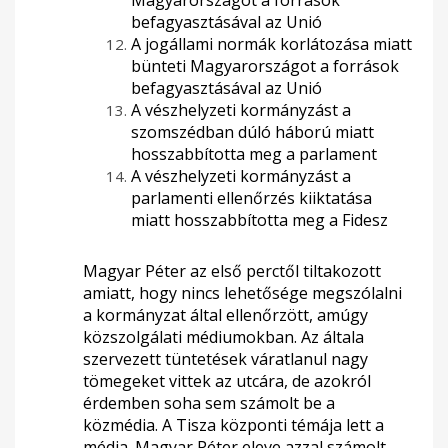
Magyarországot a források
befagyasztásával az Unió
A jogállami normák korlátozása miatt
bünteti Magyarországot a források
befagyasztásával az Unió
A vészhelyzeti kormányzást a
szomszédban dúló háború miatt
hosszabbította meg a parlament
A vészhelyzeti kormányzást a
parlamenti ellenőrzés kiiktatása
miatt hosszabbította meg a Fidesz
Magyar Péter az első perctől tiltakozott
amiatt, hogy nincs lehetősége megszólalni
a kormányzat által ellenőrzött, amúgy
közszolgálati médiumokban. Az általa
szervezett tüntetések váratlanul nagy
tömegeket vittek az utcára, de azokról
érdemben soha sem számolt be a
közmédia. A Tisza központi témája lett a
média. Magyar Péter eleve azzal számolt,