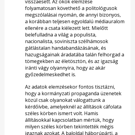
visszaesett. Az okok elemzése
folyamatosan követhető a politológusok
megszólalásai nyomán, de annyi bizonyos,
a korábban teljesen egyoldalú médiauralom
ellenére a csata kiélezett lett. Mielőtt
belefulladna a világ a populista,
nacionalista, soviniszta szélhámosok
gátlástalan handabandázásának, és
hazugságainak áradatába talán felhorgad a
tömegekben az életösztön, és az igazság
iránti vágy olyannyira, hogy az akár
győzedelmeskedhet is.
Az adatok elemzésekor fontos tisztázni,
hogy a kormányzati propaganda üzenetek
közül csak olyanokat válogattunk a
kérdőívbe, amelyeknél az állítások cáfolata
széles körben ismert volt. Hamis
állításokkal kapcsolatban mértük, hogy
milyen széles körben tekintették mégis
igaznak azokat. A baloldal háborúpárti, a