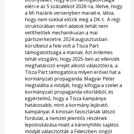
eléri-e az 5 százalékot 2026-ra, illetve, hogy
a Mi Hazánk versenyben marad-e, látva,
hogy nem sokkal előzik meg a DK-t.
A régi
struktúrában mért adatok tehát nem
vetíthetőek mechanikusan a mai
pártszerkezetre. 2024 augusztusban
körülbelül a fele volt a Tisza Párt
támogatottsága a mainak. Azt érdemes
tehát vizsgálni, hogy 2025-ben az ellenzék
meghatározó erejét alkotó választókra, a
Tisza Párt támogatóira milyen erővel hat a
kormányzati propaganda. Magyar Péter
megtalálta a módját, hogy kifogja a szelet a
kormányzati propaganda vitorláiból, és
egyértelmű, hogy a Tisza kampánya
hatásosabb, mint a kormány lejárató
kampányai. A kínosan fasisztának látszó
fordulat, a nemzet jelentős részének
lepoloskázása miatt a kárenyhítés sajátos
módját választották a Fideszben: öngól