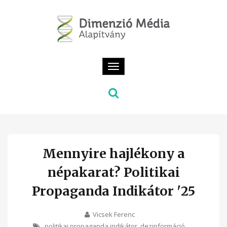
Toggle
navigation
Mennyire hajlékony a
népakarat? Politikai
Propaganda Indikátor '25
Vicsek Ferenc
politikai propaganda indikátor
,
dezinformáció
,