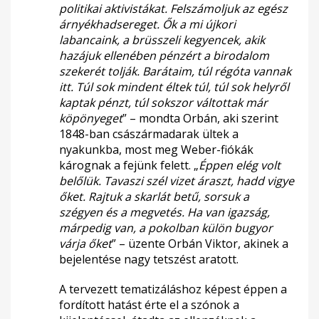
politikai aktivistákat. Felszámoljuk az egész
árnyékhadsereget. Ők a mi újkori
labancaink, a brüsszeli kegyencek, akik
hazájuk ellenében pénzért a birodalom
szekerét tolják. Barátaim, túl régóta vannak
itt. Túl sok mindent éltek túl, túl sok helyről
kaptak pénzt, túl sokszor váltottak már
köpönyeget
” – mondta Orbán, aki szerint
1848-ban császármadarak ültek a
nyakunkba, most meg Weber-fiókák
kárognak a fejünk felett. „
Éppen elég volt
belőlük. Tavaszi szél vizet áraszt, hadd vigye
őket. Rajtuk a skarlát betű, sorsuk a
szégyen és a megvetés. Ha van igazság,
márpedig van, a pokolban külön bugyor
várja őket
” – üzente Orbán Viktor, akinek a
bejelentése nagy tetszést aratott.
A tervezett tematizáláshoz képest éppen a
fordított hatást érte el a szónok a