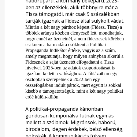
háborúpárti, a kormány békepárti. 2025-
ben az ellenzékiek, akik többnyire már a
Tisza támogatói, már csak 9 százalékban
tartják igaznak a Fidesz által sulykolt vádat.
Miután a két nagy párthoz képest (Fidesz, Tisza) a
többiek aránya közben elenyésző lett, mondhatjuk,
hogy ennél az üzenetnél, a nem fideszesek körében
csaknem a harmadára csökkent a Politikai
Propaganda Indikátor értéke, vagyis az a szám,
amely megmutatja, hogy milyen arányban sikerül a
Fidesznek a saját üzenetét elfogadtatni a Tisza
híveivel. 2025-ben az adatok csoportosítását is
igazítani kellett a valósághoz. A táblázatban egy
oszlopban szerepelnek a 2022-ben egy
összefogásban indult pártok, mert együtt is sokkal
kisebb a támogatottságuk, mint a két nagy politikai
erőé külön-külön.
A politikai-propaganda kánonban
gondosan komponálva futnak egymás
mellett a szólamok. Migránsok, háború,
birodalom, idegen érdekek, belső ellenség,
poloskák. A kommunikációs folyam