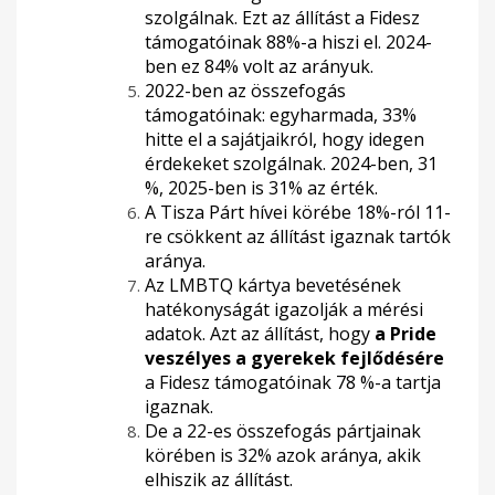
szolgálnak. Ezt az állítást a Fidesz
támogatóinak 88%-a hiszi el. 2024-
ben ez 84% volt az arányuk.
2022-ben az összefogás
támogatóinak: egyharmada, 33%
hitte el a sajátjaikról, hogy idegen
érdekeket szolgálnak. 2024-ben, 31
%, 2025-ben is 31% az érték.
A Tisza Párt hívei körébe 18%-ról 11-
re csökkent az állítást igaznak tartók
aránya.
Az LMBTQ kártya bevetésének
hatékonyságát igazolják a mérési
adatok. Azt az állítást, hogy
a Pride
veszélyes a gyerekek fejlődésére
a Fidesz támogatóinak 78 %-a tartja
igaznak.
De a 22-es összefogás pártjainak
körében is 32% azok aránya, akik
elhiszik az állítást.