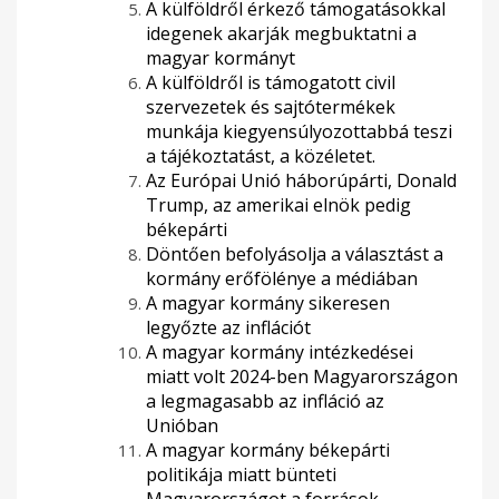
A külföldről érkező támogatásokkal
idegenek akarják megbuktatni a
magyar kormányt
A külföldről is támogatott civil
szervezetek és sajtótermékek
munkája kiegyensúlyozottabbá teszi
a tájékoztatást, a közéletet.
Az Európai Unió háborúpárti, Donald
Trump, az amerikai elnök pedig
békepárti
Döntően befolyásolja a választást a
kormány erőfölénye a médiában
A magyar kormány sikeresen
legyőzte az inflációt
A magyar kormány intézkedései
miatt volt 2024-ben Magyarországon
a legmagasabb az infláció az
Unióban
A magyar kormány békepárti
politikája miatt bünteti