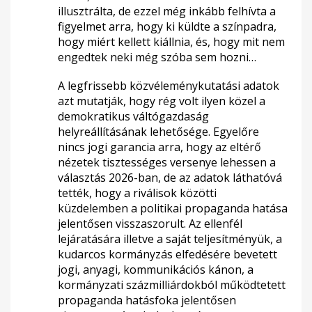
illusztrálta, de ezzel még inkább felhívta a
figyelmet arra, hogy ki küldte a színpadra,
hogy miért kellett kiállnia, és, hogy mit nem
engedtek neki még szóba sem hozni…
A legfrissebb közvéleménykutatási adatok
azt mutatják, hogy rég volt ilyen közel a
demokratikus váltógazdaság
helyreállításának lehetősége.
Egyelőre
nincs jogi garancia arra, hogy az eltérő
nézetek tisztességes versenye lehessen a
választás 2026-ban, de az adatok láthatóvá
tették, hogy a riválisok közötti
küzdelemben a politikai propaganda hatása
jelentősen visszaszorult. Az ellenfél
lejáratására illetve a saját teljesítményük, a
kudarcos kormányzás elfedésére bevetett
jogi, anyagi, kommunikációs kánon, a
kormányzati százmilliárdokból működtetett
propaganda hatásfoka jelentősen