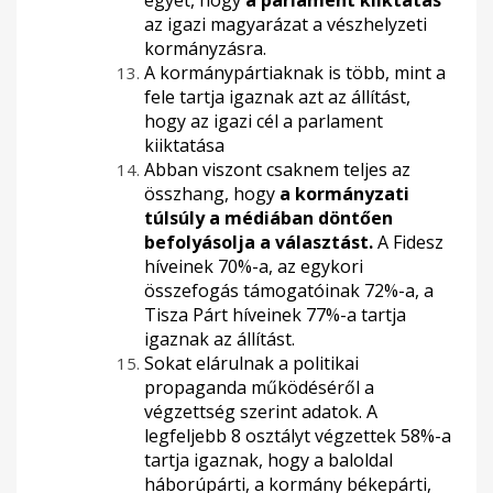
egyet, hogy
a parlament kiiktatás
az igazi magyarázat a vészhelyzeti
kormányzásra.
A kormánypártiaknak is több, mint a
fele tartja igaznak azt az állítást,
hogy az igazi cél a parlament
kiiktatása
Abban viszont csaknem teljes az
összhang, hogy
a kormányzati
túlsúly a médiában döntően
befolyásolja a választást.
A Fidesz
híveinek 70%-a, az egykori
összefogás támogatóinak 72%-a, a
Tisza Párt híveinek 77%-a tartja
igaznak az állítást.
Sokat elárulnak a politikai
propaganda működéséről a
végzettség szerint adatok. A
legfeljebb 8 osztályt végzettek 58%-a
tartja igaznak, hogy a baloldal
háborúpárti, a kormány békepárti,