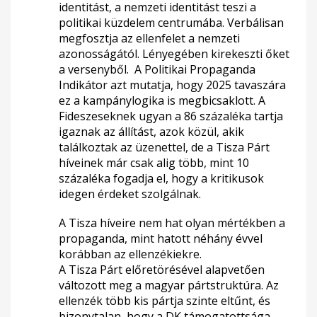
identitást, a nemzeti identitást teszi a
politikai küzdelem centrumába. Verbálisan
megfosztja az ellenfelet a nemzeti
azonosságától. Lényegében kirekeszti őket
a versenyből.
A Politikai Propaganda
Indikátor azt mutatja, hogy 2025 tavaszára
ez a kampánylogika is megbicsaklott. A
Fideszeseknek ugyan a 86 százaléka tartja
igaznak az állítást, azok közül, akik
találkoztak az üzenettel, de a Tisza Párt
híveinek már csak alig több, mint 10
százaléka fogadja el, hogy a kritikusok
idegen érdeket szolgálnak.
A Tisza híveire nem hat olyan mértékben a
propaganda, mint hatott néhány évvel
korábban az ellenzékiekre.
A Tisza Párt előretörésével alapvetően
változott meg a magyar pártstruktúra. Az
ellenzék több kis pártja szinte eltűnt, és
bizonytalan, hogy a DK támogatottsága