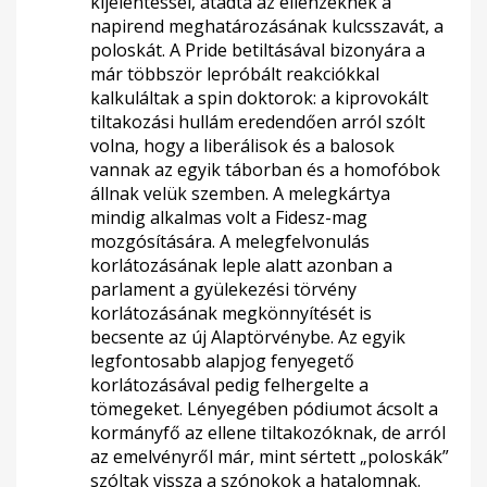
kijelentéssel, átadta az ellenzéknek a
napirend meghatározásának kulcsszavát, a
poloskát. A Pride betiltásával bizonyára a
már többször lepróbált reakciókkal
kalkuláltak a spin doktorok: a kiprovokált
tiltakozási hullám eredendően arról szólt
volna, hogy a liberálisok és a balosok
vannak az egyik táborban és a homofóbok
állnak velük szemben. A melegkártya
mindig alkalmas volt a Fidesz-mag
mozgósítására. A melegfelvonulás
korlátozásának leple alatt azonban a
parlament a gyülekezési törvény
korlátozásának megkönnyítését is
becsente az új Alaptörvénybe. Az egyik
legfontosabb alapjog fenyegető
korlátozásával pedig felhergelte a
tömegeket. Lényegében pódiumot ácsolt a
kormányfő az ellene tiltakozóknak, de arról
az emelvényről már, mint sértett „poloskák”
szóltak vissza a szónokok a hatalomnak.