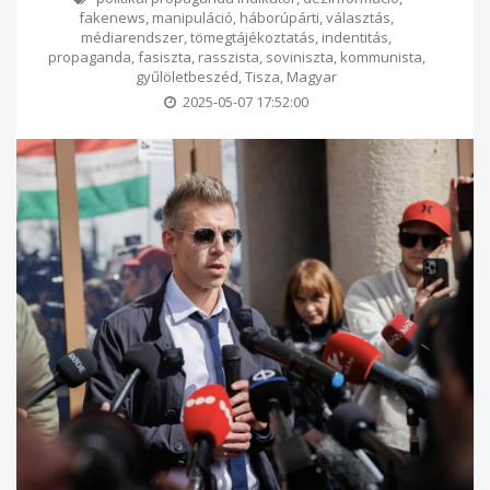
fakenews
,
manipuláció
,
háborúpárti
,
választás
,
médiarendszer
,
tömegtájékoztatás
,
indentitás
,
propaganda
,
fasiszta
,
rasszista
,
soviniszta
,
kommunista
,
gyűlöletbeszéd
,
Tisza
,
Magyar
2025-05-07 17:52:00