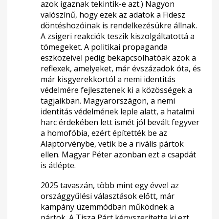
azok igaznak tekintik-e azt.) Nagyon
valószínű, hogy ezek az adatok a Fidesz
döntéshozóinak is rendelkezésükre állnak.
A zsigeri reakciók teszik kiszolgáltatottá a
tömegeket. A politikai propaganda
eszközeivel pedig bekapcsolhatóak azok a
reflexek, amelyeket, már évszázadok óta, és
már kisgyerekkortól a nemi identitás
védelmére fejlesztenek ki a közösségek a
tagjaikban. Magyarországon, a nemi
identitás védelmének leple alatt, a hatalmi
harc érdekében lett ismét jól bevált fegyver
a homofóbia, ezért építették be az
Alaptörvénybe, vetik be a rivális pártok
ellen. Magyar Péter azonban ezt a csapdát
is átlépte.
2025 tavaszán, több mint egy évvel az
országgyűlési választások előtt, már
kampány üzemmódban működnek a
pártok. A Tisza Párt kényszerítette ki ezt