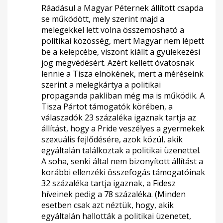
Ráadásul a Magyar Péternek állított csapda
se működött, mely szerint majd a
melegekkel lett volna összemosható a
politikai közösség, mert Magyar nem lépett
be a kelepcébe, viszont kiállt a gyülekezési
jog megvédésért. Azért kellett óvatosnak
lennie a Tisza elnökének, mert a méréseink
szerint a melegkártya a politikai
propaganda pakliban még ma is működik. A
Tisza Pártot támogatók körében, a
válaszadók 23 százaléka igaznak tartja az
állítást, hogy a Pride veszélyes a gyermekek
szexuális fejlődésére, azok közül, akik
egyáltalán találkoztak a politikai üzenettel.
A soha, senki által nem bizonyított állítást a
korábbi ellenzéki összefogás támogatóinak
32 százaléka tartja igaznak, a Fidesz
híveinek pedig a 78 százaléka. (Minden
esetben csak azt néztük, hogy, akik
egyáltalán hallották a politikai üzenetet,