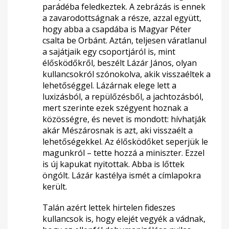
parádéba feledkeztek. A zebrázás is ennek
a zavarodottságnak a része, azzal együtt,
hogy abba a csapdába is Magyar Péter
csalta be Orbánt. Aztán, teljesen váratlanul
a sajátjaik egy csoportjáról is, mint
élősködőkről, beszélt Lázár János, olyan
kullancsokról szónokolva, akik visszaéltek a
lehetőséggel. Lázárnak elege lett a
luxizásból, a repülőzésből, a jachtozásból,
mert szerinte ezek szégyent hoznak a
közösségre, és nevet is mondott: hívhatják
akár Mészárosnak is azt, aki visszaélt a
lehetőségekkel. Az élősködőket seperjük le
magunkról – tette hozzá a miniszter. Ezzel
is új kapukat nyitottak. Abba is lőttek
öngólt. Lázár kastélya ismét a címlapokra
került.
Talán azért lettek hirtelen fideszes
kullancsok is, hogy elejét vegyék a vádnak,