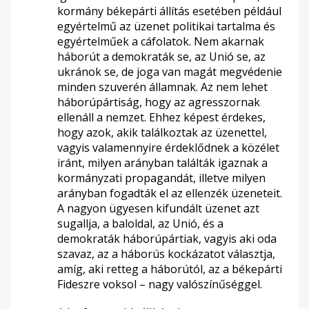
kormány békepárti állítás esetében például
egyértelmű az üzenet politikai tartalma és
egyértelműek a cáfolatok. Nem akarnak
háborút a demokraták se, az Unió se, az
ukránok se, de joga van magát megvédenie
minden szuverén államnak. Az nem lehet
háborúpártiság, hogy az agresszornak
ellenáll a nemzet. Ehhez képest érdekes,
hogy azok, akik találkoztak az üzenettel,
vagyis valamennyire érdeklődnek a közélet
iránt, milyen arányban találták igaznak a
kormányzati propagandát, illetve milyen
arányban fogadták el az ellenzék üzeneteit.
A nagyon ügyesen kifundált üzenet azt
sugallja, a baloldal, az Unió, és a
demokraták háborúpártiak, vagyis aki oda
szavaz, az a háborús kockázatot választja,
amíg, aki retteg a háborútól, az a békepárti
Fideszre voksol – nagy valószínűséggel.