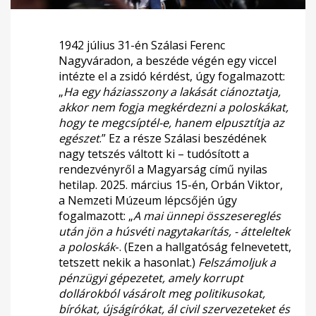
1942 július 31-én Szálasi Ferenc
Nagyváradon, a beszéde végén egy viccel
intézte el a zsidó kérdést, úgy fogalmazott:
„
Ha egy háziasszony a lakását ciánoztatja,
akkor nem fogja megkérdezni a poloskákat,
hogy te megcsíptél-e, hanem elpusztítja az
egészet
.” Ez a része Szálasi beszédének
nagy tetszés váltott ki – tudósított a
rendezvényről a Magyarság című nyilas
hetilap. 2025. március 15-én, Orbán Viktor,
a Nemzeti Múzeum lépcsőjén úgy
fogalmazott: „
A mai ünnepi összesereglés
után jön a húsvéti nagytakarítás, - átteleltek
a poloskák
-. (Ezen a hallgatóság felnevetett,
tetszett nekik a hasonlat.)
Felszámoljuk a
pénzügyi gépezetet, amely korrupt
dollárokból vásárolt meg politikusokat,
bírókat, újságírókat, ál civil szervezeteket és