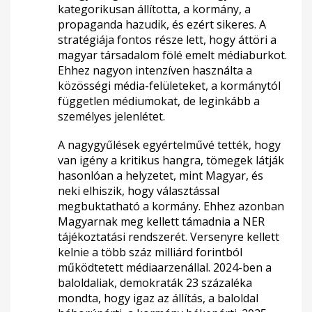
kategorikusan állította, a kormány, a
propaganda hazudik, és ezért sikeres. A
stratégiája fontos része lett, hogy áttöri a
magyar társadalom fölé emelt médiaburkot.
Ehhez nagyon intenzíven használta a
közösségi média-felületeket, a kormánytól
független médiumokat, de leginkább a
személyes jelenlétet.
A nagygyűlések egyértelművé tették, hogy
van igény a kritikus hangra, tömegek látják
hasonlóan a helyzetet, mint Magyar, és
neki elhiszik, hogy választással
megbuktatható a kormány. Ehhez azonban
Magyarnak meg kellett támadnia a NER
tájékoztatási rendszerét. Versenyre kellett
kelnie a több száz milliárd forintból
működtetett médiaarzenállal. 2024-ben a
baloldaliak, demokraták 23 százaléka
mondta, hogy igaz az állítás, a baloldal