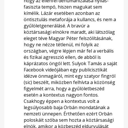
hogy az ellenfél dehumanizálása nyilas-
fasiszta tempó, hiszen magukat sem
kímélik. Lázár esetében azonban az
öntisztulás metaforája a kullancs, és nem a
gyűlöletgenerálásé. A bravúr a
köztársasági elnökre maradt, aki látszólag
eleget téve Magyar Péter felszólításának,
hogy ne nézze tétlenül, mi folyik az
országban, végre lépjen már fel a verbális
és fizikai agresszió ellen, de abból is
káprázatos öngól lett. Sulyok Tamás a saját
Facebook videójában egy publicisztikát
idézve önmagáról, mint egy szatyor fingról
(sic) beszélt, miközben felhívta a közönség
figyelmét arra, hogy a gyűlöletbeszéd
esetén a kontextus nagyon fontos.
Csakhogy éppen a kontextus volt a
legsúlyosabb baja Orbán mondatának a
nemzeti ünnepen. Érthetően ezért Orbán
poloskáit szóba sem hozta a köztársasági
elnök, amikor a közbeszéd eldurvulását