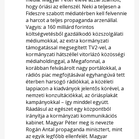
hogy óriási az ellenszél. Neki a teljesen a
Fideszre szabott médiatérben kell felvennie
a harcot a teljes propaganda arzenállal.
Vagyis: a 160 milliárd forintos
költségvetésből gazdálkodó közszolgálati
médiumokkal, az extra kormányzati
támogatással megsegített TV2-vel, a
kormányzati hátszéllel vitorlázó közösségi
médiaholdinggal, a Megafonnal, a
korábban felvásárolt nagy portálokkal, a
rádiós piac megfojtásával egyhangúvá tett
éterben harsogó rádiókkal, a közéleti
lappiacon a kiadványok jelentős körével, a
nemzeti konzultációkkal, az óriásplakát
kampányokkal – így minddel együtt.
Ráadásul az egészet egy központból
irányítja a kormányzati kommunikációs
kabinet. Magyar Péter meg is nevezte
Rogán Antal propaganda minisztert, mint
az egyik legfőbb ellenfelét. Magyar