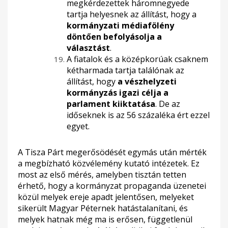
megkérdezettek háromnegyede
tartja helyesnek az állítást, hogy a
kormányzati médiafölény
döntően befolyásolja a
választást
.
A fiatalok és a középkorúak csaknem
kétharmada tartja találónak az
állítást, hogy
a vészhelyzeti
kormányzás igazi célja a
parlament kiiktatása
. De az
időseknek is az 56 százaléka ért ezzel
egyet.
A Tisza Párt megerősödését egymás után mérték
a megbízható közvélemény kutató intézetek. Ez
most az első mérés, amelyben tisztán tetten
érhető, hogy a kormányzat propaganda üzenetei
közül melyek ereje apadt jelentősen, melyeket
sikerült Magyar Péternek hatástalanítani, és
melyek hatnak még ma is erősen, függetlenül