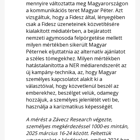
mennyire változtatta meg Magyarországon
a kommunikációs teret Magyar Péter. Azt
vizsgáltuk, hogy a Fidesz által, lényegében
csak a Fidesz üzeneteinek közvetítésére
kialakított médiatérben, a bejáratott
nemzeti agymosoda felpörgetése mellett
milyen mértékben sikerült Magyar
Péternek eljuttatnia az alternatív ajánlatot
a széles tömegekhez. Milyen mértékben
hatástalanította a NER médiarendszerét az
új kampány-technika, az, hogy Magyar
személyes kapcsolatot alakít ki a
választóival, hogy közvetlenül beszél az
emberekhez, beszélget velük, odamegy
hozzájuk, a személyes jelenlétét veti be,
használja a karizmatikus képességét.
A mérést a Závecz Research végezte,
személyes megkérdezéssel 1000-es mintán,
2025 március 16-24 között. Feltettük