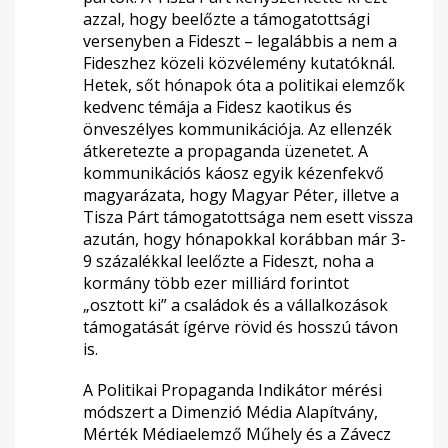
azzal, hogy beelőzte a támogatottsági
versenyben a Fideszt – legalábbis a nem a
Fideszhez közeli közvélemény kutatóknál.
Hetek, sőt hónapok óta a politikai elemzők
kedvenc témája a Fidesz kaotikus és
önveszélyes kommunikációja. Az ellenzék
átkeretezte a propaganda üzenetet. A
kommunikációs káosz egyik kézenfekvő
magyarázata, hogy Magyar Péter, illetve a
Tisza Párt támogatottsága nem esett vissza
azután, hogy hónapokkal korábban már 3-
9 százalékkal leelőzte a Fideszt, noha a
kormány több ezer milliárd forintot
„osztott ki” a családok és a vállalkozások
támogatását ígérve rövid és hosszú távon
is.
A Politikai Propaganda Indikátor mérési
módszert a Dimenzió Média Alapítvány,
Mérték Médiaelemző Műhely és a Závecz