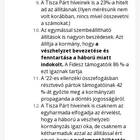
A Tisza Párt híveinek is a 23%-a hitelt
ad az állításnak (Ilyen mérésünk nem
volt korábban, nincs mivel összevetni
a számokat.)
Az egymással szembeállítható
állítások is nagyon beszédesek. Azt
állítja a kormány, hogy
a
vészhelyzet bevezetése és
fenntartása a háború miatt
indokolt.
A Fidesz támogatóik 86 %-a
ezt igaznak tartja.
A ’22-es ellenzéki összefogásban
résztvevő pártok támogatóinak 42
%-át győzte meg a kormányzati
propaganda a döntés jogosságáról.
A Tisza Párt híveinek is csaknem az
egyharmada elfogadja az érvelést,
hogy a háború a vészhelyzeti
kormányzás igazi oka, de csaknem a
kétharmaduk azzal az állítással ért