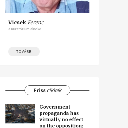
Vicsek
Ferenc
a Kuratórium elnöke
TOVÁBB
Friss
cikkek
Government
propaganda has
virtually no effect
on the opposition;