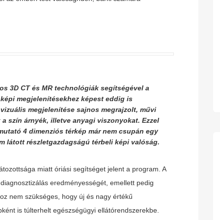
atos 3D CT és MR technológiák segítségével a
 képi megjelenítésekhez képest eddig is
 vizuális megjelenítése sajnos megrajzolt, művi
 a szín árnyék, illetve anyagi viszonyokat. Ezzel
emutató 4 dimenziós térkép már nem csupán egy
m látott részletgazdagságú térbeli képi valóság.
tozottsága miatt óriási segítséget jelent a program. A
si diagnosztizálás eredményességét, emellett pedig
hoz nem szükséges, hogy új és nagy értékű
ként is túlterhelt egészségügyi ellátórendszerekbe.