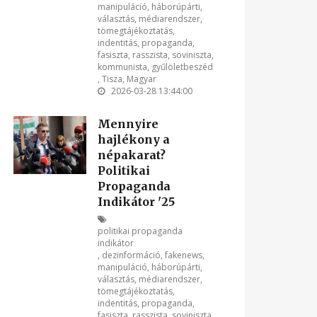
manipuláció
,
háborúpárti
,
választás
,
médiarendszer
,
tömegtájékoztatás
,
indentitás
,
propaganda
,
fasiszta
,
rasszista
,
soviniszta
,
kommunista
,
gyűlöletbeszéd
,
Tisza
,
Magyar
2026-03-28 13:44:00
Mennyire
hajlékony a
népakarat?
Politikai
Propaganda
Indikátor '25
politikai propaganda
indikátor
,
dezinformáció
,
fakenews
,
manipuláció
,
háborúpárti
,
választás
,
médiarendszer
,
tömegtájékoztatás
,
indentitás
,
propaganda
,
fasiszta
,
rasszista
,
soviniszta
,