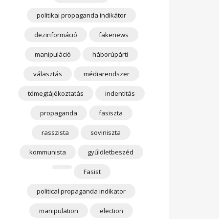
politikai propaganda indikátor
dezinformáció
fakenews
manipuláció
háborúpárti
választás
médiarendszer
tömegtájékoztatás
indentitás
propaganda
fasiszta
rasszista
soviniszta
kommunista
gyűlöletbeszéd
Fasist
political propaganda indikator
manipulation
election