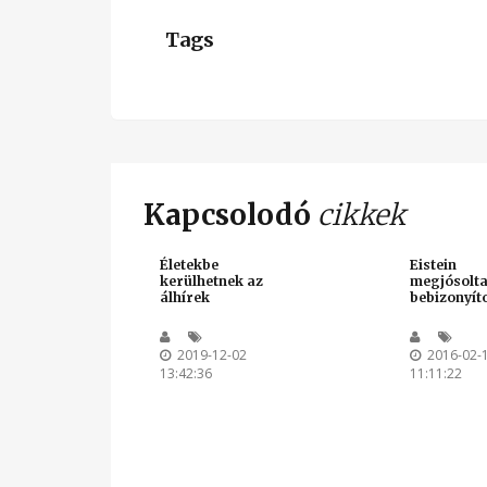
Tags
Kapcsolodó
cikkek
Életekbe
Eistein
kerülhetnek az
megjósolta
álhírek
bebizonyít
2019-12-02
2016-02-
13:42:36
11:11:22