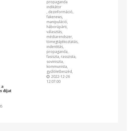
propaganda
indikátor
,
dezinformáció
,
fakenews
,
manipuláció
,
háborúpárti
,
választás
,
médiarendszer
,
tömegtájékoztatás
,
indentitás
,
propaganda
,
fasiszta
,
rasszista
,
soviniszta
,
kommunista
,
gyűlöletbeszéd
,
2022-12-26
12:07:00
 a
 díjat
05