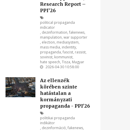
Research Report –
PPI’26
political propaganda
indicator
,
dezinformation
,
fakenews
,
manipulation
,
war supporter
,
election
,
mediasystem
,
mass media
,
indentity
,
propaganda
,
fascist
,
rassist
,
sovinist
,
kommunist
,
hate speech
,
Tisza
,
Magyar
2026-04-30 10:58:00
Az ellenzék
körében szinte
hatástalan a
kormányzati
propaganda - PPI'26
politikai propaganda
indikátor
,
dezinformáció
,
fakenews
,