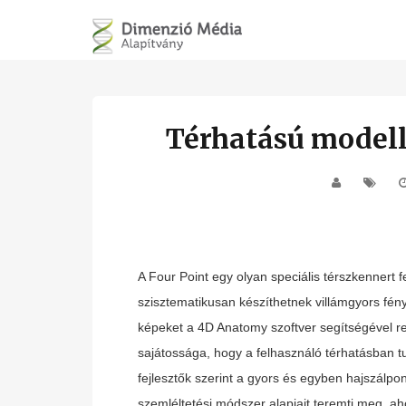
Térhatású modell
A Four Point egy olyan speciális térszkennert 
szisztematikusan készíthetnek villámgyors fén
képeket a 4D Anatomy szoftver segítségével re
sajátossága, hogy a felhasználó térhatásban tu
fejlesztők szerint a gyors és egyben hajszálpon
szemléltetési módszer alapjait teremti meg, a