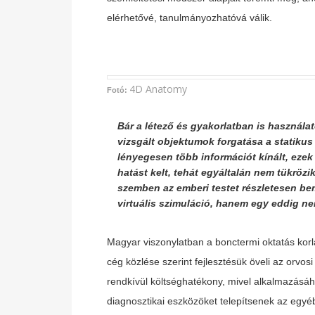
elérhetővé, tanulmányozhatóvá válik.
4D Anatomy
Fotó:
Bár a létező és gyakorlatban is használ
vizsgált objektumok forgatása a statikus
lényegesen több információt kínált, ezek
hatást kelt, tehát egyáltalán nem tükrözik
szemben az emberi testet részletesen b
virtuális szimuláció, hanem egy eddig ne
Magyar viszonylatban a bonctermi oktatás korlá
cég közlése szerint fejlesztésük öveli az orvo
rendkívül költséghatékony, mivel alkalmazásá
diagnosztikai eszközöket telepítsenek az egyéb