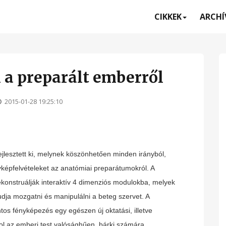
CIKKEK
ARCH
 a preparált emberről
2015-01-28 19:25:10
fejlesztett ki, melynek köszönhetően minden irányból,
yképfelvételeket az anatómiai preparátumokról. A
konstruálják interaktív 4 dimenziós modulokba, melyek
dja mozgatni és manipulálni a beteg szervet. A
tos fényképezés egy egészen új oktatási, illetve
hol az emberi test valósághűen, bárki számára