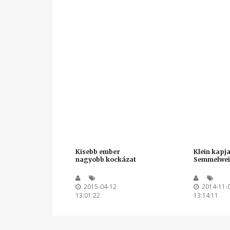
Kisebb ember
Klein kapja
nagyobb kockázat
Semmelweis
2015-04-12
2014-11-
13:01:22
13:14:11