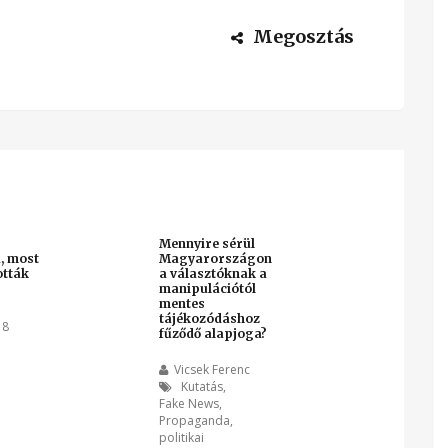
Megosztás
Mennyire sérül
, most
Magyarországon
ották
a választóknak a
manipulációtól
mentes
tájékozódáshoz
18
fűződő alapjoga?
Vicsek Ferenc
Kutatás
,
Fake News
,
Propaganda
,
politikai