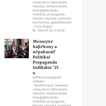
manipuláció
,
háborúpárti
,
választás
,
médiarendszer
,
tömegtájékoztatás
,
indentitás
,
propaganda
,
fasiszta
,
rasszista
,
soviniszta
,
kommunista
,
gyűlöletbeszéd
,
Tisza
,
Magyar
2026-03-28 13:44:00
Mennyire
hajlékony a
népakarat?
Politikai
Propaganda
Indikátor '25
politikai propaganda
indikátor
,
dezinformáció
,
fakenews
,
manipuláció
,
háborúpárti
,
választás
,
médiarendszer
,
tömegtájékoztatás
,
indentitás
,
propaganda
,
fasiszta
,
rasszista
,
soviniszta
,