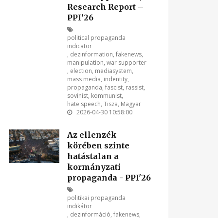
Research Report –
PPI’26
political propaganda
indicator
,
dezinformation
,
fakenews
,
manipulation
,
war supporter
,
election
,
mediasystem
,
mass media
,
indentity
,
propaganda
,
fascist
,
rassist
,
sovinist
,
kommunist
,
hate speech
,
Tisza
,
Magyar
2026-04-30 10:58:00
Az ellenzék
körében szinte
hatástalan a
kormányzati
propaganda - PPI'26
politikai propaganda
indikátor
,
dezinformáció
,
fakenews
,