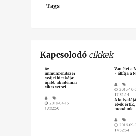
Tags
Kapcsolodó
cikkek
Az
Van élet a
immunrendszer
- állítja a 
svájci bicskája:
újabb akadémiai
sikersztori
2015-10-
17:31:14
A kutyafájá
2019-04-15
ebek értik,
13:02:50
mondunk
2016-09-
14:52:54