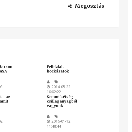
Megosztás
 Marson
Felhízlalt
NASA
kockázatok
03
2014-05-22
10:02:22
t - az
Semmi kétség -
 amit
csillaganyagból
vagyunk
02
2016-01-12
11:48:44