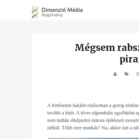
Mégsem rabsz
pir
A történelmi bakiért elsősorban a görög történe
tovább a hírét. A téves elgondolás egyébként e
nem tudták elképzelni ekkora építészeti mons
nélkül. Több ezer munkás? Na, akkor tuti a ra