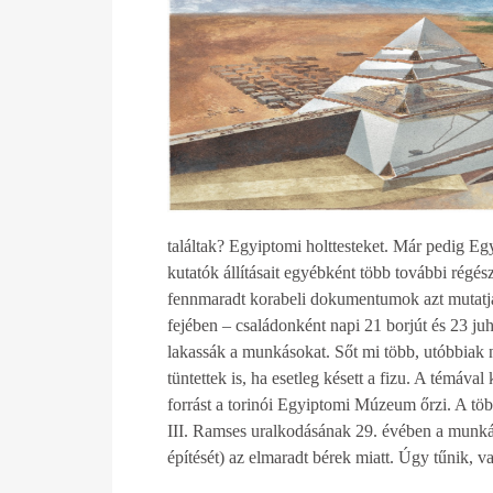
találtak? Egyiptomi holttesteket. Már pedig Eg
kutatók állításait egyébként több további régés
fennmaradt korabeli dokumentumok azt mutat
fejében – családonként napi 21 borjút és 23 juh
lakassák a munkásokat. Sőt mi több, utóbbiak 
tüntettek is, ha esetleg késett a fizu. A témáv
forrást a torinói Egyiptomi Múzeum őrzi. A töb
III. Ramses uralkodásának 29. évében a munkáso
építését) az elmaradt bérek miatt. Úgy tűnik, v