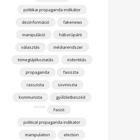
politikai propaganda indikátor
dezinformáció
fakenews
manipuláció
háborúpárti
választás
médiarendszer
tömegtájékoztatás
indentitás
propaganda
fasiszta
rasszista
soviniszta
kommunista
gyűlöletbeszéd
Fasist
political propaganda indikator
manipulation
election