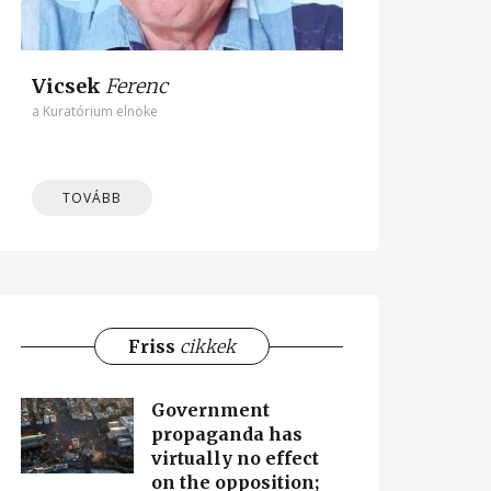
Vicsek
Ferenc
a Kuratórium elnöke
TOVÁBB
Friss
cikkek
Government
propaganda has
virtually no effect
on the opposition;