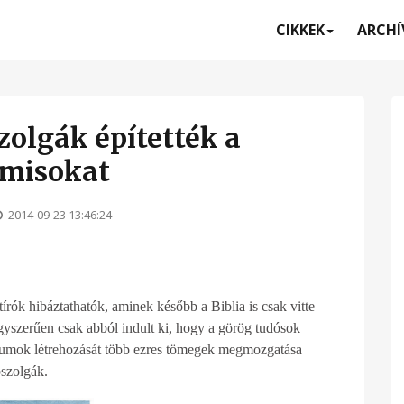
CIKKEK
ARCH
olgák építették a
amisokat
2014-09-23 13:46:24
tírók hibáztathatók, aminek később a Biblia is csak vitte
gyszerűen csak abból indult ki, hogy a görög tudósok
trumok létrehozását több ezres tömegek megmozgatása
bszolgák.