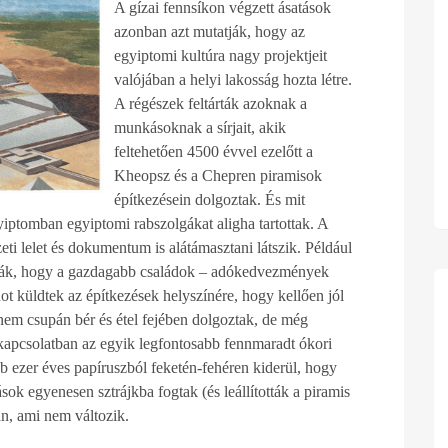
A gízai fennsík
on végzett ásatások
azonban azt mutatják, hogy az
egyiptomi kultúra nagy projektjeit
valójában a helyi lakosság hozta létre.
A régészek feltárták azoknak a
munkásoknak a sírjait, akik
feltehetően 4500 évvel ezelőtt a
Kheopsz és a Chepren piramisok
építkezésein dolgoztak. És mit
yiptomban egyiptomi rabszolgákat aligha tartottak. A
zeti lelet és dokumentum is alátámasztani látszik. Például
ják, hogy a gazdagabb családok – adókedvezmények
ot küldtek az építkezések helyszínére, hogy kellően jól
nem csupán bér és étel fejében dolgoztak, de még
al kapcsolatban az egyik legfontosabb fennmaradt ókori
b ezer éves papíruszból feketén-fehéren kiderül, hogy
k egyenesen sztrájkba fogtak (és leállították a piramis
an, ami nem változik.