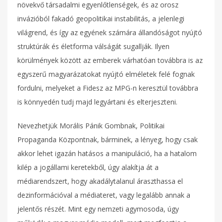
növekvő társadalmi egyenlőtlenségek, és az orosz
invázióból fakadó geopolitikai instabilitás, a jelenlegi
világrend, és így az egyének számára állandóságot nyújtó
struktúrák és életforma válságát sugallják. Ilyen
körülmények között az emberek várhatóan továbbra is az
egyszerű magyarázatokat nyújtó elméletek felé fognak
fordulni, melyeket a Fidesz az MPG-n keresztül továbbra
is könnyedén tudj majd legyártani és elterjeszteni.
Nevezhetjük Morális Pánik Gombnak, Politikai
Propaganda Központnak, bárminek, a lényeg, hogy csak
akkor lehet igazán hatásos a manipuláció, ha a hatalom
kilép a jogállami keretekből, úgy alakítja át a
médiarendszert, hogy akadálytalanul áraszthassa el
dezinformációval a médiateret, vagy legalább annak a
jelentős részét. Mint egy nemzeti agymosoda, úgy