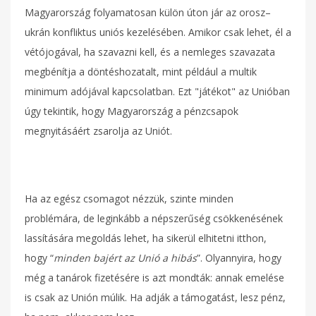
Magyarország folyamatosan külön úton jár az orosz–
ukrán konfliktus uniós kezelésében. Amikor csak lehet, él a
vétójogával, ha szavazni kell, és a nemleges szavazata
megbénítja a döntéshozatalt, mint például a multik
minimum adójával kapcsolatban. Ezt "játékot" az Unióban
úgy tekintik, hogy Magyarország a pénzcsapok
megnyitásáért zsarolja az Uniót.
Ha az egész csomagot nézzük, szinte minden
problémára, de leginkább a népszerűség csökkenésének
lassítására megoldás lehet, ha sikerül elhitetni itthon,
hogy “
minden bajért az Unió a hibás
”. Olyannyira, hogy
még a tanárok fizetésére is azt mondták: annak emelése
is csak az Unión múlik. Ha adják a támogatást, lesz pénz,