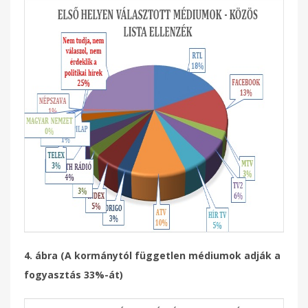
4. ábra (A kormánytól független médiumok adják a
fogyasztás 33%-át)