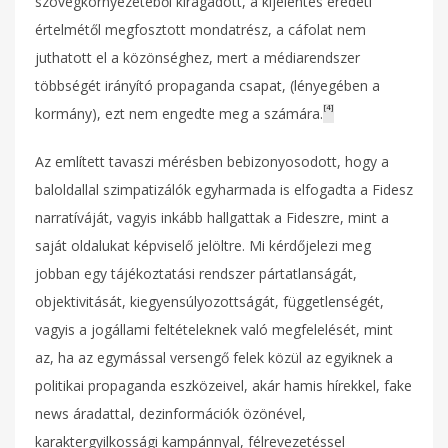
szövegkörnyezetéből kiragadott, a kijelentés eredeti
értelmétől megfosztott mondatrész, a cáfolat nem
juthatott el a közönséghez, mert a médiarendszer
többségét irányító propaganda csapat, (lényegében a
[4]
kormány), ezt nem engedte meg a számára.
Az említett tavaszi mérésben bebizonyosodott, hogy a
baloldallal szimpatizálók egyharmada is elfogadta a Fidesz
narratíváját, vagyis inkább hallgattak a Fideszre, mint a
saját oldalukat képviselő jelöltre. Mi kérdőjelezi meg
jobban egy tájékoztatási rendszer pártatlanságát,
objektivitását, kiegyensúlyozottságát, függetlenségét,
vagyis a jogállami feltételeknek való megfelelését, mint
az, ha az egymással versengő felek közül az egyiknek a
politikai propaganda eszközeivel, akár hamis hírekkel, fake
news áradattal, dezinformációk özönével,
karaktergyilkossági kampánnyal, félrevezetéssel