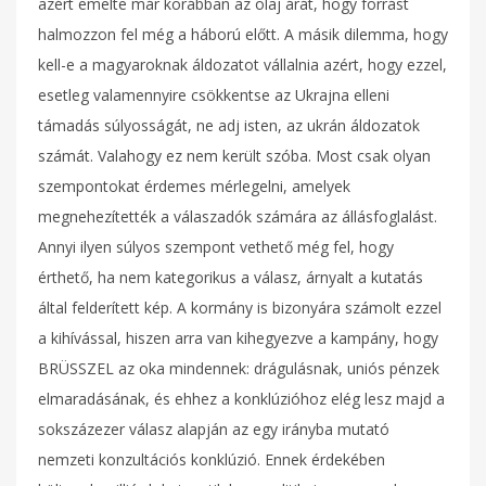
azért emelte már korábban az olaj árát, hogy forrást
halmozzon fel még a háború előtt. A másik dilemma, hogy
kell-e a magyaroknak áldozatot vállalnia azért, hogy ezzel,
esetleg valamennyire csökkentse az Ukrajna elleni
támadás súlyosságát, ne adj isten, az ukrán áldozatok
számát. Valahogy ez nem került szóba. Most csak olyan
szempontokat érdemes mérlegelni, amelyek
megnehezítették a válaszadók számára az állásfoglalást.
Annyi ilyen súlyos szempont vethető még fel, hogy
érthető, ha nem kategorikus a válasz, árnyalt a kutatás
által felderített kép. A kormány is bizonyára számolt ezzel
a kihívással, hiszen arra van kihegyezve a kampány, hogy
BRÜSSZEL az oka mindennek: drágulásnak, uniós pénzek
elmaradásának, és ehhez a konklúzióhoz elég lesz majd a
sokszázezer válasz alapján az egy irányba mutató
nemzeti konzultációs konklúzió. Ennek érdekében