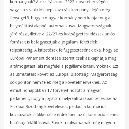
kormánynak? A cikk írásakor, 2022. november végén,
vagyis a szankciós népszavazási kampány idején még
fenyegető, hogy a magyar kormány nem kapja meg a
helyreállítási alapból automatikusan Magyarországnak
járó részt, illetve a ’22-’27-es költségvetési időszak uniós
forrásait is befagyasztják a jogállami feltételek
teljesítéséig. A kifizetések felfüggesztésének oka, hogy az
Európai Parlament döntése szerint csak az kaphatja meg
a támogatást, aki megfelel a jogállami kritériumoknak. Ezt
az útmutatást követi az Európai Bizottság. Magyarország
sok ponton nem felelt meg a követelményeknek. Az
elmúlt hónapokban 17 törvényt hozott a magyar
parlament, hogy a jogállam helyreállításában teljesítse az
Európai Bizottság követeléseit, például a korrupciós
kockázatok csökkentése érdekében az új korrupcióellenes
hatóság felállításával. Ennek a folyamatnak még nagyon