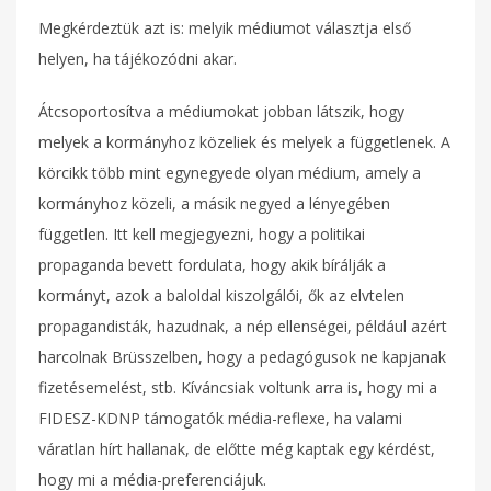
Megkérdeztük azt is: melyik médiumot választja első
helyen, ha tájékozódni akar.
Átcsoportosítva a médiumokat jobban látszik, hogy
melyek a kormányhoz közeliek és melyek a függetlenek. A
körcikk több mint egynegyede olyan médium, amely a
kormányhoz közeli, a másik negyed a lényegében
független. Itt kell megjegyezni, hogy a politikai
propaganda bevett fordulata, hogy akik bírálják a
kormányt, azok a baloldal kiszolgálói, ők az elvtelen
propagandisták, hazudnak, a nép ellenségei, például azért
harcolnak Brüsszelben, hogy a pedagógusok ne kapjanak
fizetésemelést, stb. Kíváncsiak voltunk arra is, hogy mi a
FIDESZ-KDNP támogatók média-reflexe, ha valami
váratlan hírt hallanak, de előtte még kaptak egy kérdést,
hogy mi a média-preferenciájuk.