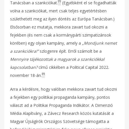
[1]
Tanácsban a szankciókat.
(Egyébként el se fogadhatták
volna a szankciókat, mert csak teljes egyetértésben
születhetett meg az ilyen döntés az Európa Tanácsban.)
Elsősorban ez mutatja, mekkora zavart tud okozni a
fejekben (és nem csak a kormánypárti szimpatizánsok
körében) egy olyan kampány, amely a
„Mondjunk nemet
a szankciókra!”
szlogenre épít. Erről számolt be a
Mennyire tájékozottak a magyarok a szankciókkal
kapcsolatban?
című cikkében a Political Capital 2022.
[2]
november 18-án.
Arra a kérdésre, hogy valóban mekkora zavart tud okozni
a fejekben egy politikai propaganda kampány, pontos
választ ad a Politikai Propaganda Indikátor. A Dimenzió
Média Alapítvány, a Závecz Research közös kutatását a
Magyar Újságírók Országos Szövetsége támogatta a