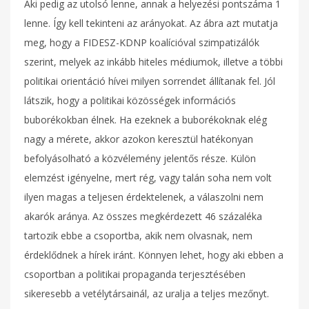
Aki pedig az utolsó lenne, annak a helyezési pontszáma 1
lenne. Így kell tekinteni az arányokat. Az ábra azt mutatja
meg, hogy a FIDESZ-KDNP koalícióval szimpatizálók
szerint, melyek az inkább hiteles médiumok, illetve a többi
politikai orientáció hívei milyen sorrendet állítanak fel. Jól
látszik, hogy a politikai közösségek információs
buborékokban élnek. Ha ezeknek a buborékoknak elég
nagy a mérete, akkor azokon keresztül hatékonyan
befolyásolható a közvélemény jelentős része. Külön
elemzést igényelne, mert rég, vagy talán soha nem volt
ilyen magas a teljesen érdektelenek, a válaszolni nem
akarók aránya. Az összes megkérdezett 46 százaléka
tartozik ebbe a csoportba, akik nem olvasnak, nem
érdeklődnek a hírek iránt. Könnyen lehet, hogy aki ebben a
csoportban a politikai propaganda terjesztésében
sikeresebb a vetélytársainál, az uralja a teljes mezőnyt.