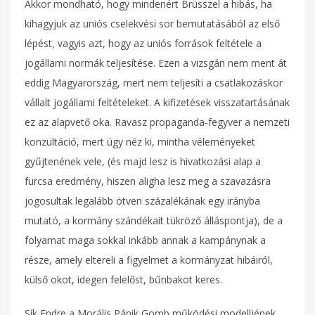
Akkor mondható, hogy mindenért Brüsszel a hibás, ha
kihagyjuk az uniós cselekvési sor bemutatásából az első
lépést, vagyis azt, hogy az uniós források feltétele a
jogállami normák teljesítése. Ezen a vizsgán nem ment át
eddig Magyarország, mert nem teljesíti a csatlakozáskor
vállalt jogállami feltételeket. A kifizetések visszatartásának
ez az alapvető oka. Ravasz propaganda-fegyver a nemzeti
konzultáció, mert úgy néz ki, mintha véleményeket
gyűjtenének vele, (és majd lesz is hivatkozási alap a
furcsa eredmény, hiszen aligha lesz meg a szavazásra
jogosultak legalább ötven százalékának egy irányba
mutató, a kormány szándékait tükröző álláspontja), de a
folyamat maga sokkal inkább annak a kampánynak a
része, amely eltereli a figyelmet a kormányzat hibáiról,
külső okot, idegen felelőst, bűnbakot keres.
Sík Endre a Morális Pánik Gomb működési modelljének