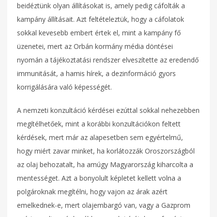
beidéztünk olyan állításokat is, amely pedig cáfolták a
kampány állításait. Azt feltételeztük, hogy a cáfolatok
sokkal kevesebb embert értek el, mint a kampány fő
üzenetei, mert az Orbán kormány média döntései
nyomán a tájékoztatási rendszer elveszítette az eredendő
immunitását, a hamis hírek, a dezinformáció gyors
korrigálására való képességét.
A nemzeti konzultáció kérdései ezúttal sokkal nehezebben
megítélhetőek, mint a korábbi konzultációkon feltett
kérdések, mert már az alapesetben sem egyértelmű,
hogy miért zavar minket, ha korlátozzák Oroszországból
az olaj behozatalt, ha amúgy Magyarország kiharcolta a
mentességet. Azt a bonyolult képletet kellett volna a
polgároknak megítélni, hogy vajon az árak azért
emelkednek-e, mert olajembargó van, vagy a Gazprom