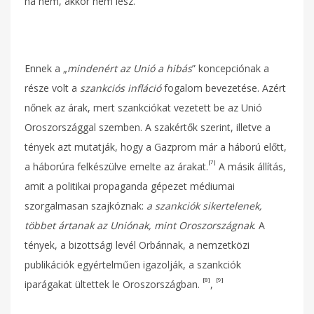
ha nem, akkor nem lesz.
Ennek a „
mindenért az Unió a hibás
” koncepciónak a
része volt a
szankciós infláció
fogalom bevezetése. Azért
nőnek az árak, mert szankciókat vezetett be az Unió
Oroszországgal szemben. A szakértők szerint, illetve a
tények azt mutatják, hogy a Gazprom már a háború előtt,
[7]
a háborúra felkészülve emelte az árakat.
A másik állítás,
amit a politikai propaganda gépezet médiumai
szorgalmasan szajkóznak:
a szankciók sikertelenek,
többet ártanak az Uniónak, mint Oroszországnak
. A
tények, a bizottsági levél Orbánnak, a nemzetközi
publikációk egyértelműen igazolják, a szankciók
[8]
[9]
iparágakat ültettek le Oroszországban.
,