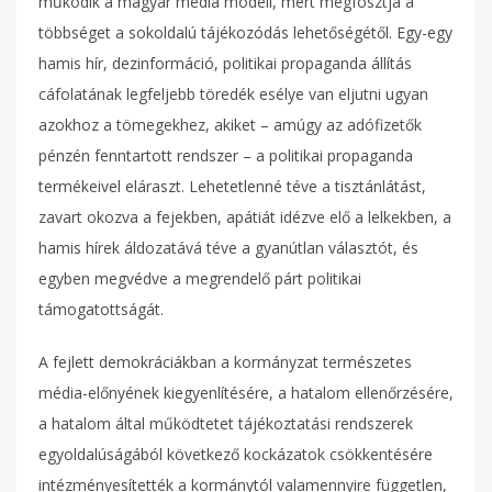
működik a magyar média modell, mert megfosztja a
többséget a sokoldalú tájékozódás lehetőségétől. Egy-egy
hamis hír, dezinformáció, politikai propaganda állítás
cáfolatának legfeljebb töredék esélye van eljutni ugyan
azokhoz a tömegekhez, akiket – amúgy az adófizetők
pénzén fenntartott rendszer – a politikai propaganda
termékeivel eláraszt. Lehetetlenné téve a tisztánlátást,
zavart okozva a fejekben, apátiát idézve elő a lelkekben, a
hamis hírek áldozatává téve a gyanútlan választót, és
egyben megvédve a megrendelő párt politikai
támogatottságát.
A fejlett demokráciákban a kormányzat természetes
média-előnyének kiegyenlítésére, a hatalom ellenőrzésére,
a hatalom által működtetet tájékoztatási rendszerek
egyoldalúságából következő kockázatok csökkentésére
intézményesítették a kormánytól valamennyire független,