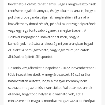
bevethető a cáfolt, tehát hamis, vagyis megtévesztő hírek
terítésére legalább annyira, és így alkalmas arra is, hogy a
politikai propaganda céljainak megfelelően állítsa át a
közvélemény döntő részét, például az ország helyzetének,
vagy egy-egy fontosabb ügynek a megítélésében. A
Politikai Propaganda Indikátor azt méri, hogy a
kampányok hatására a lakosság milyen arányban fogad
el, alakít ki nem igazolható, vagy egyértelműen cáfolt
állításokra épített álláspontot.
Hasonló vizsgálatokat a napokban (2022. novemberében)
több intézet készített. A megkérdezettek 36 százaléka
határozottan állította, hogy a magyar kormány nem
szavazta meg az uniós szankciókat. Vallották ezt annak
ellenére, hogy több helyen is olvasható volt, sőt a
miniszterelnök maga is mondta: megszavazta az Európai