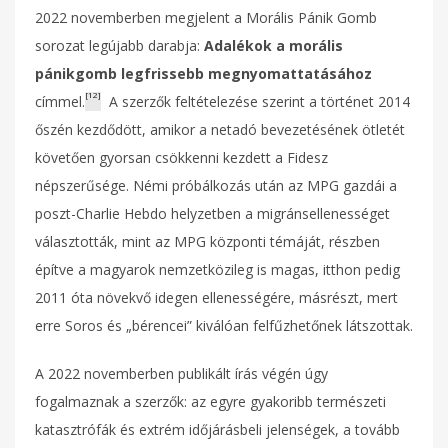
2022 novemberben megjelent a Morális Pánik Gomb
sorozat legújabb darabja:
Adalékok a morális
pánikgomb legfrissebb megnyomattatásához
[12]
címmel.
A szerzők feltételezése szerint a történet 2014
őszén kezdődött, amikor a netadó bevezetésének ötletét
követően gyorsan csökkenni kezdett a Fidesz
népszerűsége. Némi próbálkozás után az MPG gazdái a
poszt-Charlie Hebdo helyzetben a migránsellenességet
választották, mint az MPG központi témáját, részben
építve a magyarok nemzetközileg is magas, itthon pedig
2011 óta növekvő idegen ellenességére, másrészt, mert
erre Soros és „bérencei” kiválóan felfűzhetőnek látszottak.
A 2022 novemberben publikált írás végén úgy
fogalmaznak a szerzők: az egyre gyakoribb természeti
katasztrófák és extrém időjárásbeli jelenségek, a tovább