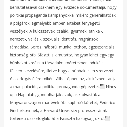
bemutatásával csaknem egy évtizede dokumentálja, hogy
politikai propaganda kampányokkal miként generálhatóak
a polgárok legmélyebb emberi értékeit fenyegető
veszélyek. A kulcsszavak: család, gyermek, etnikai-,
nemzeti-, vallási-, szexuális identitás, migránsok
támadása, Soros, háború, munka, otthon, egzisztenciális
biztonság, stb. Sík azt is kimutatta, hogyan lehet egy-egy
bűnbakot kreálni a társadalmi méretekben indukált
félelem kezelésére, illetve hogy a bűnbak ellen szervezett
összefogás élére miként állhat éppen az, aki kézben tartja
[10]
a manipulációt, a politikai propaganda gépezetet.
Nincs
új a Nap alatt, gondolhatják azok, akik olvasták a
Magyarországon már évek óta kapható kötetet, Federico
Finchelsteinnek, a Harvard University professzorának
[11]
történeti összefoglalóját a Fasiszta hazugság-okról.