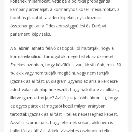
költenek milliárdokat, vetik be a politikai propaganda
kampány arzenálját, a kormányhoz közeli médiumokat, a
bombás plakátot, a video-klipeket, nyilatkoznak
összehangoltan a Fidesz országgyűlési és Európai
parlamenti képviselői.
A 8. ábrán látható fekvő oszlopok jól mutatják, hogy a
kormánykoalíciót támogatók megértették az üzenetet.
Érdekes azonban, hogy közülük is van, kicsit több, mint 30
%, akik vagy nem tudják megítélni, vagy nem tartják
igaznak az állítást. (A diagram ugyanis az arra a kérdésre
adott válaszok alapján készült, hogy hallotta-e az állítást,
illetve igaznak tartja-e? Azt látjuk (a többi ábrán is), hogy
az egyes pártok támogatói közül milyen arányban
tartották igaznak az állítást – teljes népességhez képest.
Azzal is számoltunk, hogy lehetnek sokan, akik nem is
hallották az állítást. A kék, vízszintes oszlopok a teljes