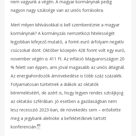
nem vagyunk a végén. A magyar kormánynak pedig
nagyon nagy szüksége van az uniós forrásokra.
Mert milyen kihívásokkal is kell szembenéznie a magyar
kormánynak? A kormányzás nemzetközi hitelességét
legjobban kifejező mutató, a forint-euró árfolyam negatív
csúcsokat dönt. Október közepén 428 forint volt egy euró,
november végén is 411 Ft. Az infláció Magyarországon 20
% felett van éppen, ami jóval magasabb az uniós átlagnál.
Az energiahordozók árnövekedése is több száz százalék.
Folyamatosan tüntetnek a diákok az oktatók
béremeléséért, de azért is, hogy legyen rendes sztrájkjog
az oktatási szférában. Jó esetben a gazdaságban nem
lesz recesszió 2023-ban, de növekedés sem – erősítette
meg a jegybank alelnöke a befektetőknek tartott
[6]
konferencián.