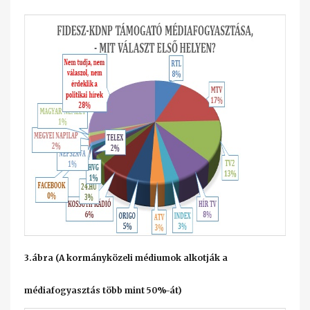
3.ábra (A kormányközeli médiumok alkotják a
médiafogyasztás több mint 50%-át)