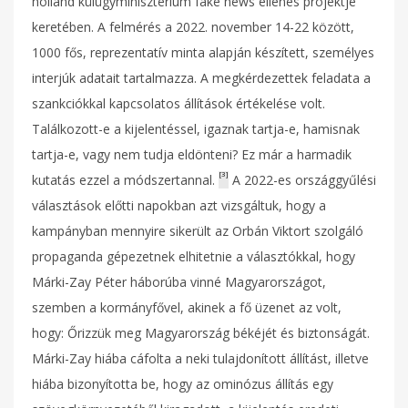
holland külügyminisztérium fake news ellenes projektje
keretében. A felmérés a 2022. november 14-22 között,
1000 fős, reprezentatív minta alapján készített, személyes
interjúk adatait tartalmazza. A megkérdezettek feladata a
szankciókkal kapcsolatos állítások értékelése volt.
Találkozott-e a kijelentéssel, igaznak tartja-e, hamisnak
tartja-e, vagy nem tudja eldönteni? Ez már a harmadik
[3]
kutatás ezzel a módszertannal.
A 2022-es országgyűlési
választások előtti napokban azt vizsgáltuk, hogy a
kampányban mennyire sikerült az Orbán Viktort szolgáló
propaganda gépezetnek elhitetnie a választókkal, hogy
Márki-Zay Péter háborúba vinné Magyarországot,
szemben a kormányfővel, akinek a fő üzenet az volt,
hogy: Őrizzük meg Magyarország békéjét és biztonságát.
Márki-Zay hiába cáfolta a neki tulajdonított állítást, illetve
hiába bizonyította be, hogy az ominózus állítás egy