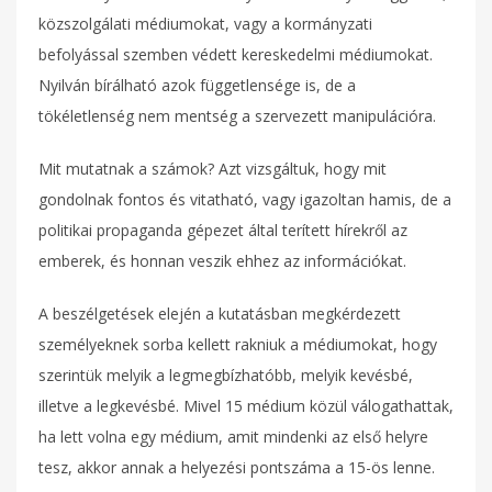
közszolgálati médiumokat, vagy a kormányzati
befolyással szemben védett kereskedelmi médiumokat.
Nyilván bírálható azok függetlensége is, de a
tökéletlenség nem mentség a szervezett manipulációra.
Mit mutatnak a számok? Azt vizsgáltuk, hogy mit
gondolnak fontos és vitatható, vagy igazoltan hamis, de a
politikai propaganda gépezet által terített hírekről az
emberek, és honnan veszik ehhez az információkat.
A beszélgetések elején a kutatásban megkérdezett
személyeknek sorba kellett rakniuk a médiumokat, hogy
szerintük melyik a legmegbízhatóbb, melyik kevésbé,
illetve a legkevésbé. Mivel 15 médium közül válogathattak,
ha lett volna egy médium, amit mindenki az első helyre
tesz, akkor annak a helyezési pontszáma a 15-ös lenne.