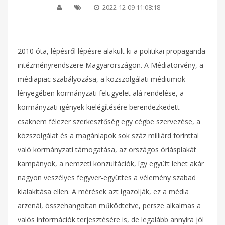
2022-12-09 11:08:18
2010 óta, lépésről lépésre alakult ki a politikai propaganda
intézményrendszere Magyarországon. A Médiatörvény, a
médiapiac szabályozása, a közszolgálati médiumok
lényegében kormányzati felügyelet alá rendelése, a
kormányzati igények kielégítésére berendezkedett
csaknem félezer szerkesztőség egy cégbe szervezése, a
közszolgálat és a magánlapok sok száz milliárd forinttal
való kormányzati támogatása, az országos óriásplakát
kampányok, a nemzeti konzultációk, így együtt lehet akár
nagyon veszélyes fegyver-együttes a vélemény szabad
kialakítása ellen. A mérések azt igazolják, ez a média
arzenál, összehangoltan működtetve, persze alkalmas a
valós információk terjesztésére is, de legalább annyira jól