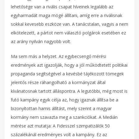
lehetősége van a rivális csapat híveinek legalább az
egyharmadát maga mögé állítani, amíg erre a riválisnak
sokkal kevesebb eszköze van. A tanácstalan, vagyis a nem
elkötelezett, a pártot nem választó polgárok esetében ez
az arány nyilván nagyobb volt.
Ma sem más a helyzet. Az egybecsengő mérési
eredmények azt igazolják, hogy a jól működtetett politikai
propaganda segítségével a kevésbé tájékozott tömegek
jelentős része ráhangolható a kormányzat által
kívánatosnak tartott álláspontra. A legutóbbi, még most is
futó kampány egyik célja az, hogy igaznak állítsa be a
bizonyítottan hamis állítást, mely szerint a magyar
kormány nem szavazta meg a szankciókat. A Medián
mérése azt mutatja: A Fidesszel szimpatizálók 50
százalékánál eredményes volt a kampány. Ez az