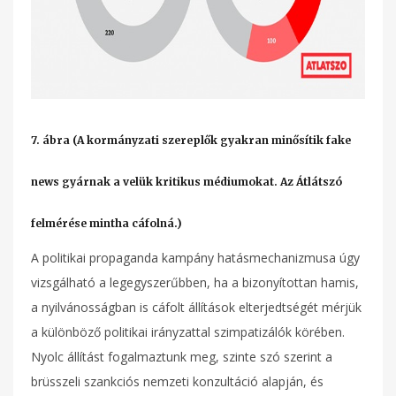
7. ábra (A kormányzati szereplők gyakran minősítik fake
news gyárnak a velük kritikus médiumokat. Az Átlátszó
felmérése mintha cáfolná.)
A politikai propaganda kampány hatásmechanizmusa úgy
vizsgálható a legegyszerűbben, ha a bizonyítottan hamis,
a nyilvánosságban is cáfolt állítások elterjedtségét mérjük
a különböző politikai irányzattal szimpatizálók körében.
Nyolc állítást fogalmaztunk meg, szinte szó szerint a
brüsszeli szankciós nemzeti konzultáció alapján, és