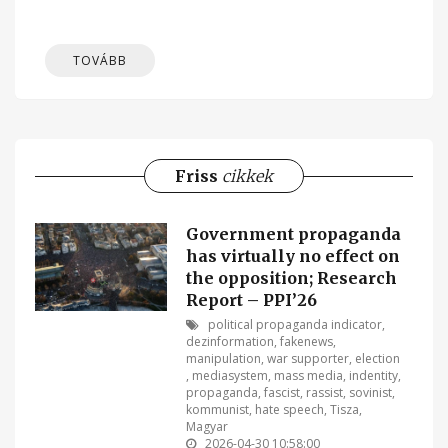
TOVÁBB
Friss
cikkek
Government propaganda
has virtually no effect on
the opposition; Research
Report – PPI’26
political propaganda indicator
,
dezinformation
,
fakenews
,
manipulation
,
war supporter
,
election
,
mediasystem
,
mass media
,
indentity
,
propaganda
,
fascist
,
rassist
,
sovinist
,
kommunist
,
hate speech
,
Tisza
,
Magyar
2026-04-30 10:58:00