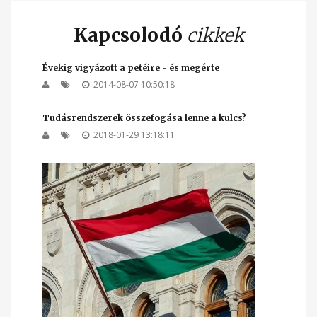
Kapcsolodó
cikkek
Évekig vigyázott a petéire - és megérte
2014-08-07 10:50:18
Tudásrendszerek összefogása lenne a kulcs?
2018-01-29 13:18:11