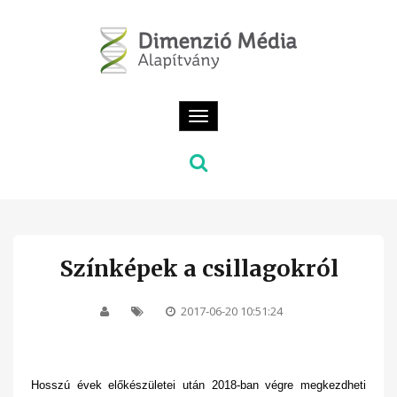
Toggle
navigation
Színképek a csillagokról
2017-06-20 10:51:24
Hosszú évek előkészületei után 2018-ban végre megkezdheti