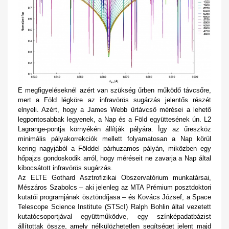
E megfigyeléseknél azért van szükség űrben működő távcsőre,
mert a Föld légköre az infravörös sugárzás jelentős részét
elnyeli. Azért, hogy a James Webb űrtávcső mérései a lehető
legpontosabbak legyenek, a Nap és a Föld együttesének ún. L2
Lagrange-pontja környékén állítják pályára. Így az űreszköz
minimális pályakorrekciók mellett folyamatosan a Nap körül
kering nagyjából a Földdel párhuzamos pályán, miközben egy
hőpajzs gondoskodik arról, hogy méréseit ne zavarja a Nap által
kibocsátott infravörös sugárzás.
Az ELTE Gothard Asztrofizikai Obszervatórium munkatársai,
Mészáros Szabolcs – aki jelenleg az MTA Prémium posztdoktori
kutatói programjának ösztöndíjasa – és Kovács József, a Space
Telescope Science Institute (STScI) Ralph Bohlin által vezetett
kutatócsoportjával együttműködve, egy színképadatbázist
állítottak össze, amely nélkülözhetetlen segítséget jelent majd