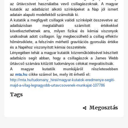
az űrtávcsövet használatba vevő csillagászoknak. A magyar
kutatók az adatbázist alkotó színképeket a Nap jól ismert
adatain alapuló modellekből számolták ki.
A kutatók a megfigyelt csillagok valódi színképét összevetve az
adatbázisban megtalálható számított értékekkel
következtethetnek arra, milyen fizikai és kémiai viszonyok
uralkodnak adott csillagon. Így megbecsülhető a csillag effektív
hőmérséklete, a felszínén mérhető gravitációs gyorsulás értéke
és a Napéhoz viszonyított kémiai összetétele.
Lényegében tehát a magyar kutatók közreműködésével készített
adatbázis segít abban, hogy a csillagászok a James Webb
űrtávcső számára kitűzött tudományos célokat megvalósítsák.
A magyar kutatók munkájáról részletesebben
az
mta.hu
cikke számol be, mely itt érhető el:
http://mta.hu/tudomany_hirei/m
agyar-kutatok-eredmenye-segiti
-
majd-a-vilag-legnagyobb-
urtavcsovenek-munkajat-107786
Tags
Megosztás