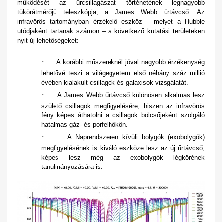
működését az űrcsillagászat történetének legnagyobb
tükörátmérőjű teleszkópja, a James Webb űrtávcső. Az
infravörös tartományban érzékelő eszköz – melyet a Hubble
utódjaként tartanak számon – a következő kutatási területeken
nyit új lehetőségeket:
·
A korábbi műszereknél jóval nagyobb érzékenység
lehetővé teszi a világegyetem első néhány száz millió
évében kialakult csillagok és galaxisok vizsgálatát.
·
A James Webb űrtávcső különösen alkalmas lesz
születő csillagok megfigyelésére, hiszen az infravörös
fény képes áthatolni a csillagok bölcsőjeként szolgáló
hatalmas gáz- és porfelhőkön.
·
A Naprendszeren kívüli bolygók (exobolygók)
megfigyelésének is kiváló eszköze lesz az új űrtávcső,
képes lesz még az exobolygók légkörének
tanulmányozására is.