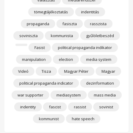
választás
médiarendszer
tömegtájékoztatás
indentitás
propaganda
fasiszta
rasszista
soviniszta
kommunista
gyűlöletbeszéd
Fasist
political propaganda indikator
manipulation
election
media system
Videó
Tisza
Magyar Péter
Magyar
political propaganda indicator
dezinformation
war supporter
mediasystem
mass media
indentity
fascist
rassist
sovinist
kommunist
hate speech