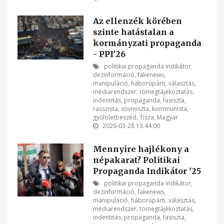
Az ellenzék körében
szinte hatástalan a
kormányzati propaganda
- PPI'26
politikai propaganda indikátor
,
dezinformáció
,
fakenews
,
manipuláció
,
háborúpárti
,
választás
,
médiarendszer
,
tömegtájékoztatás
,
indentitás
,
propaganda
,
fasiszta
,
rasszista
,
soviniszta
,
kommunista
,
gyűlöletbeszéd
,
Tisza
,
Magyar
2026-03-28 13:44:00
Mennyire hajlékony a
népakarat? Politikai
Propaganda Indikátor '25
politikai propaganda indikátor
,
dezinformáció
,
fakenews
,
manipuláció
,
háborúpárti
,
választás
,
médiarendszer
,
tömegtájékoztatás
,
indentitás
,
propaganda
,
fasiszta
,