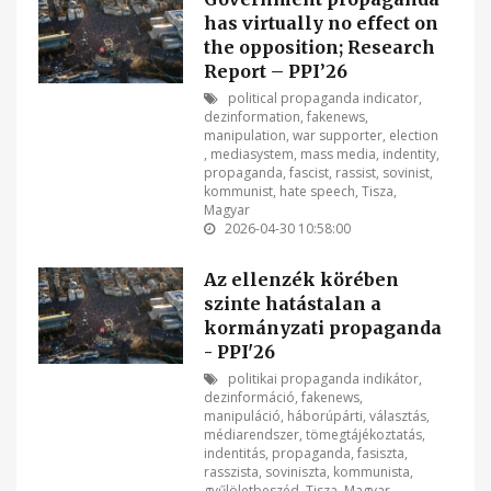
has virtually no effect on
the opposition; Research
Report – PPI’26
political propaganda indicator
,
dezinformation
,
fakenews
,
manipulation
,
war supporter
,
election
,
mediasystem
,
mass media
,
indentity
,
propaganda
,
fascist
,
rassist
,
sovinist
,
kommunist
,
hate speech
,
Tisza
,
Magyar
2026-04-30 10:58:00
Az ellenzék körében
szinte hatástalan a
kormányzati propaganda
- PPI'26
politikai propaganda indikátor
,
dezinformáció
,
fakenews
,
manipuláció
,
háborúpárti
,
választás
,
médiarendszer
,
tömegtájékoztatás
,
indentitás
,
propaganda
,
fasiszta
,
rasszista
,
soviniszta
,
kommunista
,
gyűlöletbeszéd
,
Tisza
,
Magyar