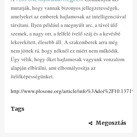
mutatják, hogy vannak bizonyos jellegzetességek,
amelyeket az emberek hajlamosak az intelligenciával
társítani. Ilyen például a megnyúlt arc, a távol ülő
szemek, a nagy orr, a felfelé ívelő száj és a kevésbé
lekerekített, élesebb áll.
A szakemberek arra még
nem jöttek rá, hogy nőknél ez miért nem működik.
Úgy vélik, hogy őket hajlamosak vagyunk vonzalom
alapján elbírálni, ami elhomályosítja az
ítélőképességünket.
http://www.plosone.org/article/info%3Adoi%2F10.1371%
Tags
Megosztás