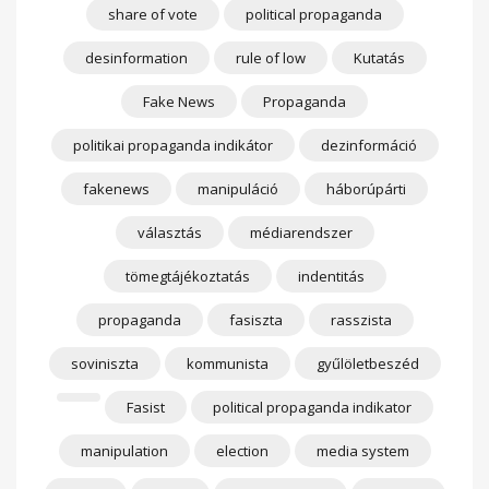
share of vote
political propaganda
desinformation
rule of low
Kutatás
Fake News
Propaganda
politikai propaganda indikátor
dezinformáció
fakenews
manipuláció
háborúpárti
választás
médiarendszer
tömegtájékoztatás
indentitás
propaganda
fasiszta
rasszista
soviniszta
kommunista
gyűlöletbeszéd
Fasist
political propaganda indikator
manipulation
election
media system