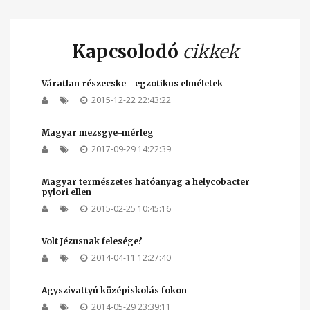
Kapcsolodó
cikkek
Váratlan részecske - egzotikus elméletek
2015-12-22 22:43:22
Magyar mezsgye-mérleg
2017-09-29 14:22:39
Magyar természetes hatóanyag a helycobacter
pylori ellen
2015-02-25 10:45:16
Volt Jézusnak felesége?
2014-04-11 12:27:40
Agyszivattyú középiskolás fokon
2014-05-29 23:39:11