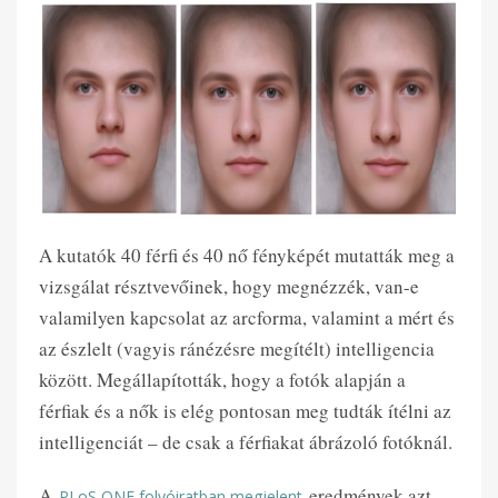
A kutatók 40 férfi és 40 nő fényképét mutatták meg a
vizsgálat résztvevőinek, hogy megnézzék, van-e
valamilyen kapcsolat az arcforma, valamint a mért és
az észlelt (vagyis ránézésre megítélt) intelligencia
között. Megállapították, hogy a fotók alapján a
férfiak és a nők is elég pontosan meg tudták ítélni az
intelligenciát – de csak a férfiakat ábrázoló fotóknál.
A
eredmények azt
PLoS ONE folyóiratban megjelent