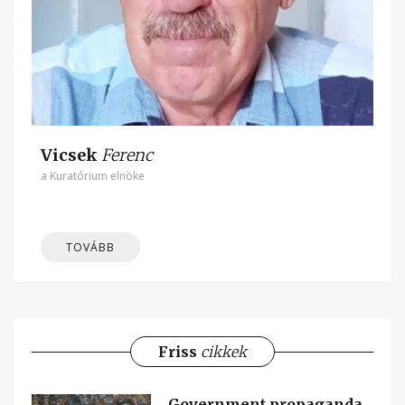
Vicsek
Ferenc
a Kuratórium elnöke
TOVÁBB
Friss
cikkek
Government propaganda