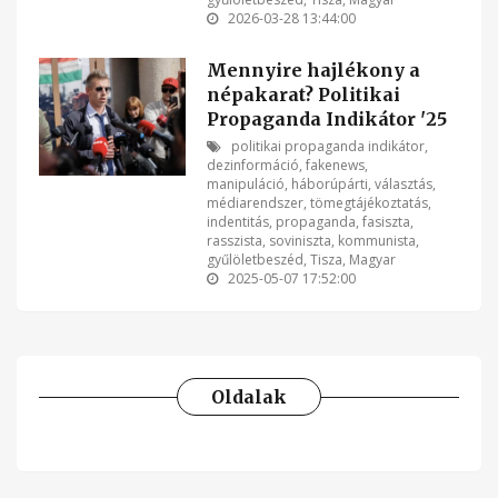
2026-03-28 13:44:00
Mennyire hajlékony a
népakarat? Politikai
Propaganda Indikátor '25
politikai propaganda indikátor
,
dezinformáció
,
fakenews
,
manipuláció
,
háborúpárti
,
választás
,
médiarendszer
,
tömegtájékoztatás
,
indentitás
,
propaganda
,
fasiszta
,
rasszista
,
soviniszta
,
kommunista
,
gyűlöletbeszéd
,
Tisza
,
Magyar
2025-05-07 17:52:00
Oldalak