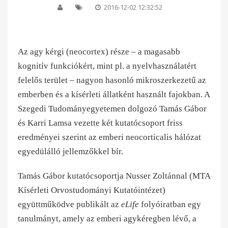
2016-12-02 12:32:52
Az agy kérgi (neocortex) része – a magasabb
kognitív funkciókért, mint pl. a nyelvhasználatért
felelős terület – nagyon hasonló mikroszerkezetű az
emberben és a kísérleti állatként használt fajokban. A
Szegedi Tudományegyetemen dolgozó Tamás Gábor
és Karri Lamsa vezette két kutatócsoport friss
eredményei szerint az emberi neocorticalis hálózat
egyedülálló jellemzőkkel bír.
Tamás Gábor kutatócsoportja Nusser Zoltánnal (MTA
Kísérleti Orvostudományi Kutatóintézet)
együttműködve publikált az
eLife
folyóiratban egy
tanulmányt
, amely az emberi agykéregben lévő, a