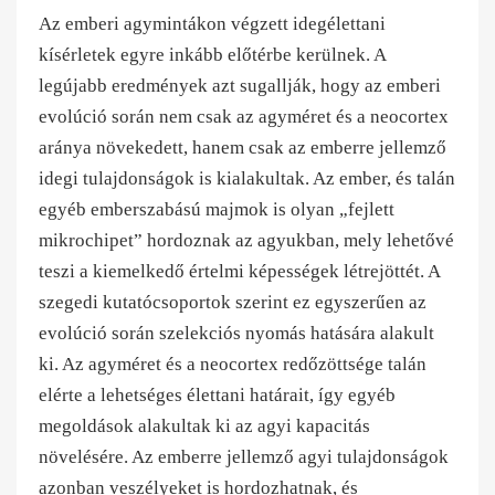
Az emberi agymintákon végzett idegélettani
kísérletek egyre inkább előtérbe kerülnek. A
legújabb eredmények azt sugallják, hogy az emberi
evolúció során nem csak az agyméret és a neocortex
aránya növekedett, hanem csak az emberre jellemző
idegi tulajdonságok is kialakultak. Az ember, és talán
egyéb emberszabású majmok is olyan „fejlett
mikrochipet” hordoznak az agyukban, mely lehetővé
teszi a kiemelkedő értelmi képességek létrejöttét. A
szegedi kutatócsoportok szerint ez egyszerűen az
evolúció során szelekciós nyomás hatására alakult
ki. Az agyméret és a neocortex redőzöttsége talán
elérte a lehetséges élettani határait, így egyéb
megoldások alakultak ki az agyi kapacitás
növelésére. Az emberre jellemző agyi tulajdonságok
azonban veszélyeket is hordozhatnak, és