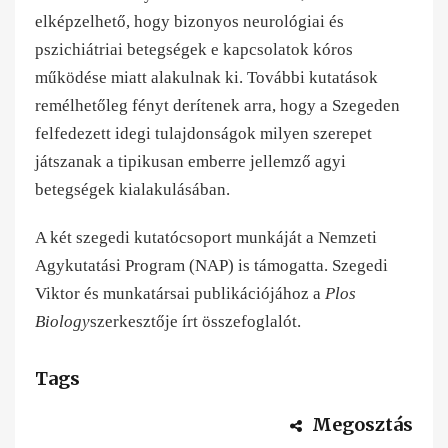
elképzelhető, hogy bizonyos neurológiai és
pszichiátriai betegségek e kapcsolatok kóros
működése miatt alakulnak ki. További kutatások
remélhetőleg fényt derítenek arra, hogy a Szegeden
felfedezett idegi tulajdonságok milyen szerepet
játszanak a tipikusan emberre jellemző agyi
betegségek kialakulásában.
A két szegedi kutatócsoport munkáját a
Nemzeti
Agykutatási Program
(NAP) is támogatta. Szegedi
Viktor és munkatársai publikációjához a
Plos
Biology
szerkesztője írt összefoglalót.
Tags
Megosztás