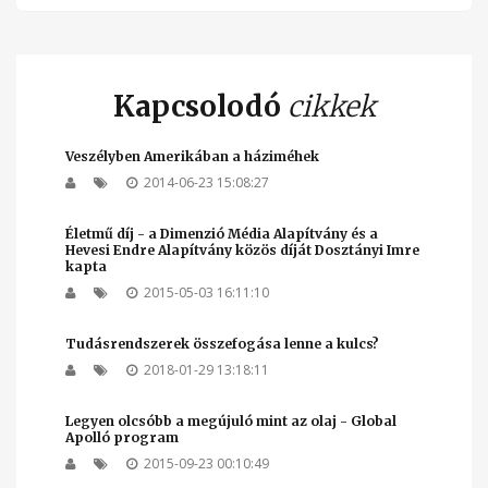
Kapcsolodó
cikkek
Veszélyben Amerikában a háziméhek
2014-06-23 15:08:27
Életmű díj - a Dimenzió Média Alapítvány és a
Hevesi Endre Alapítvány közös díját Dosztányi Imre
kapta
2015-05-03 16:11:10
Tudásrendszerek összefogása lenne a kulcs?
2018-01-29 13:18:11
Legyen olcsóbb a megújuló mint az olaj - Global
Apolló program
2015-09-23 00:10:49