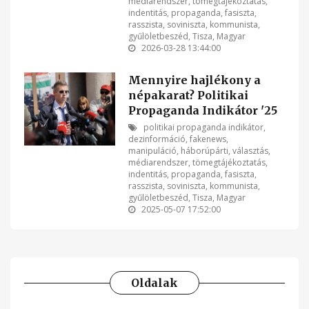
médiarendszer
,
tömegtájékoztatás
,
indentitás
,
propaganda
,
fasiszta
,
rasszista
,
soviniszta
,
kommunista
,
gyűlöletbeszéd
,
Tisza
,
Magyar
2026-03-28 13:44:00
Mennyire hajlékony a
népakarat? Politikai
Propaganda Indikátor '25
politikai propaganda indikátor
,
dezinformáció
,
fakenews
,
manipuláció
,
háborúpárti
,
választás
,
médiarendszer
,
tömegtájékoztatás
,
indentitás
,
propaganda
,
fasiszta
,
rasszista
,
soviniszta
,
kommunista
,
gyűlöletbeszéd
,
Tisza
,
Magyar
2025-05-07 17:52:00
Oldalak