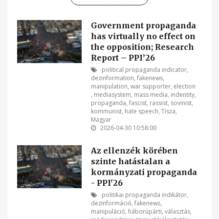
Government propaganda
has virtually no effect on
the opposition; Research
Report – PPI’26
political propaganda indicator
,
dezinformation
,
fakenews
,
manipulation
,
war supporter
,
election
,
mediasystem
,
mass media
,
indentity
,
propaganda
,
fascist
,
rassist
,
sovinist
,
kommunist
,
hate speech
,
Tisza
,
Magyar
2026-04-30 10:58:00
Az ellenzék körében
szinte hatástalan a
kormányzati propaganda
- PPI'26
politikai propaganda indikátor
,
dezinformáció
,
fakenews
,
manipuláció
,
háborúpárti
,
választás
,