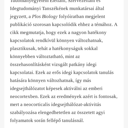
Tudományegyetem Élettani, Szervezettani és
Idegtudományi Tanszékének munkatársai által
jegyzett, a
Plos Biology
folyóiratban megjelent
publikáció szorosan kapcsolódik ehhez a témához.
A
cikk
megmutatja, hogy ezek a nagyon hatékony
kapcsolatok rendkívül könnyen változhatnak,
plasztikusak, tehát a hatékonyságuk sokkal
könnyebben változtatható, mint az
összehasonlításként vizsgált patkány idegi
kapcsolatai. Ezek az erős idegi kapcsolatok tanulás
hatására könnyen változhatnak, így más
idegsejthálózatot képesek aktiválni az emberi
neocortexben. Ezek az eredmények azért is fontosak,
mert a neocorticalis idegsejthálózat-aktivitás
szabályozása elengedhetetlen az összetett agyi
folyamatok során fellépő tanulásnál.