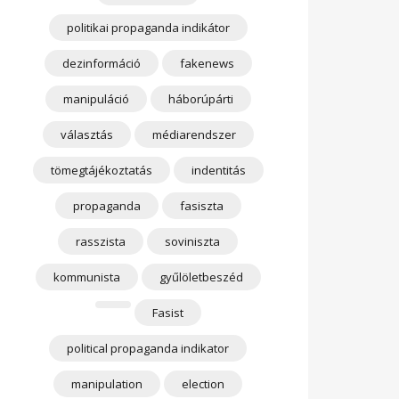
politikai propaganda indikátor
dezinformáció
fakenews
manipuláció
háborúpárti
választás
médiarendszer
tömegtájékoztatás
indentitás
propaganda
fasiszta
rasszista
soviniszta
kommunista
gyűlöletbeszéd
Fasist
political propaganda indikator
manipulation
election