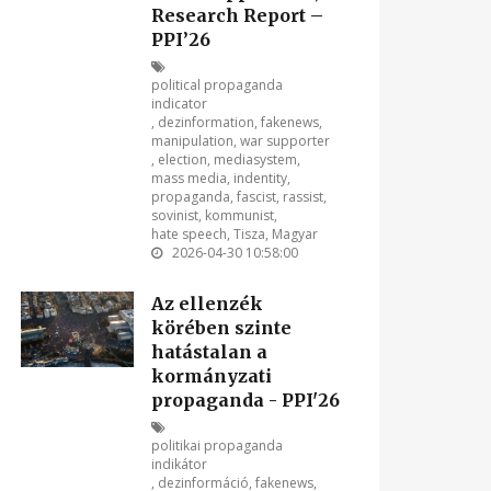
Research Report –
PPI’26
political propaganda
indicator
,
dezinformation
,
fakenews
,
manipulation
,
war supporter
,
election
,
mediasystem
,
mass media
,
indentity
,
propaganda
,
fascist
,
rassist
,
sovinist
,
kommunist
,
hate speech
,
Tisza
,
Magyar
2026-04-30 10:58:00
Az ellenzék
körében szinte
hatástalan a
kormányzati
propaganda - PPI'26
politikai propaganda
indikátor
,
dezinformáció
,
fakenews
,