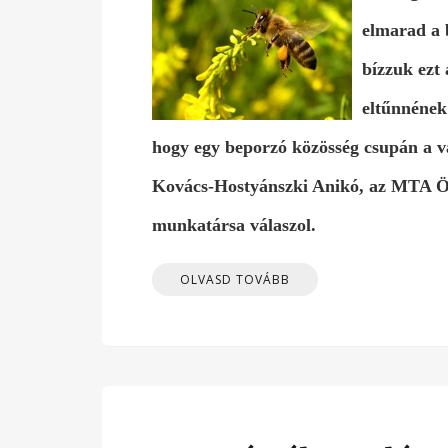
elmarad a 
bízzuk ezt 
eltűnnének
hogy egy beporzó közösség csupán a v
Kovács-Hostyánszki Anikó, az MTA Ö
munkatársa válaszol.
OLVASD TOVÁBB