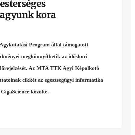
esterséges
z agyunk kora
Agykutatási Program által támogatott
edményei megkönnyíthetik az időskori
lőrejelzését. Az MTA TTK Agyi Képalkotó
tatóinak cikkét az egészségügyi informatika
 GigaScience közölte.