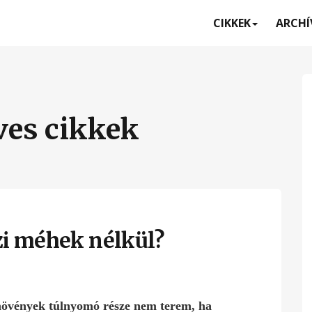
CIKKEK
ARCH
ves cikkek
zi méhek nélkül?
növények túlnyomó része nem terem, ha