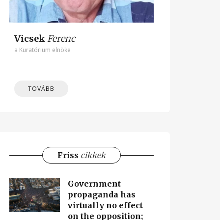
Vicsek
Ferenc
a Kuratórium elnöke
TOVÁBB
Friss
cikkek
Government
propaganda has
virtually no effect
on the opposition;