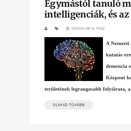
Egymástól tanuló m
intelligenciák, és a
2019-01-08 15:19:02
A Nemzeti 
kutatás er
demencia e
Központ ku
területének legrangosabb folyóirata, a
OLVASD TOVÁBB