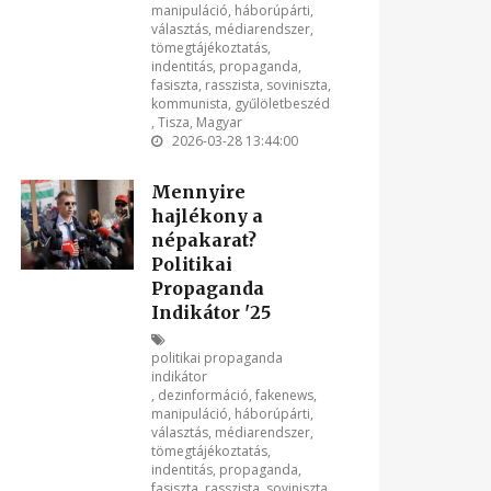
manipuláció
,
háborúpárti
,
választás
,
médiarendszer
,
tömegtájékoztatás
,
indentitás
,
propaganda
,
fasiszta
,
rasszista
,
soviniszta
,
kommunista
,
gyűlöletbeszéd
,
Tisza
,
Magyar
2026-03-28 13:44:00
Mennyire
hajlékony a
népakarat?
Politikai
Propaganda
Indikátor '25
politikai propaganda
indikátor
,
dezinformáció
,
fakenews
,
manipuláció
,
háborúpárti
,
választás
,
médiarendszer
,
tömegtájékoztatás
,
indentitás
,
propaganda
,
fasiszta
,
rasszista
,
soviniszta
,